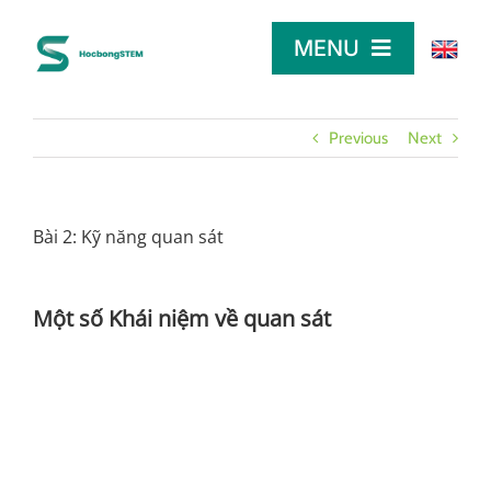
Skip
to
MENU
content
TRANG CHỦ
Previous
Next
TÌM HỌC BỔNG
Bài 2: Kỹ năng quan sát
LỜI KHUYÊN
Một số Khái niệm về quan sát
DÀNH CHO NHÀ TÀI TRỢ