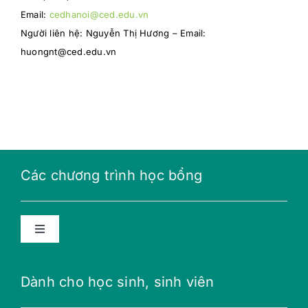
Email:
cedhanoi@ced.edu.vn
Người liên hệ: Nguyễn Thị Hương – Email:
huongnt@ced.edu.vn
Các chương trình học bổng
Toggle
Navigation
Học bổng năng lượng tương lai
Dành cho học sinh, sinh viên