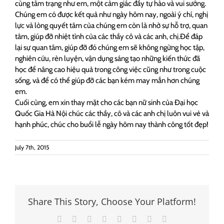
cùng tâm trạng như em, một cảm giác đầy tự hào và vui sướng.
Chúng em có được kết quả như ngày hôm nay, ngoài ý chí, nghị
lực và lòng quyết tâm của chúng em còn là nhờ sự hỗ trợ, quan
tâm, giúp đỡ nhiệt tình của các thầy cô và các anh, chị.Để đáp
lại sự quan tâm, giúp đỡ đó chúng em sẽ không ngừng học tập,
nghiên cứu, rèn luyện, vận dụng sáng tạo những kiến thức đã
học để nâng cao hiệu quả trong công việc cũng như trong cuộc
sống, và để có thể giúp đỡ các bạn kém may mắn hơn chúng
em.
Cuối cùng, em xin thay mặt cho các bạn nữ sinh của Đại học
Quốc Gia Hà Nội chúc các thầy, cô và các anh chị luôn vui vẻ và
hạnh phúc, chúc cho buổi lễ ngày hôm nay thành công tốt đẹp!
July 7th, 2015
Share This Story, Choose Your Platform!
Facebook
Twitter
Reddit
LinkedIn
Tumblr
Pinterest
Vk
Email