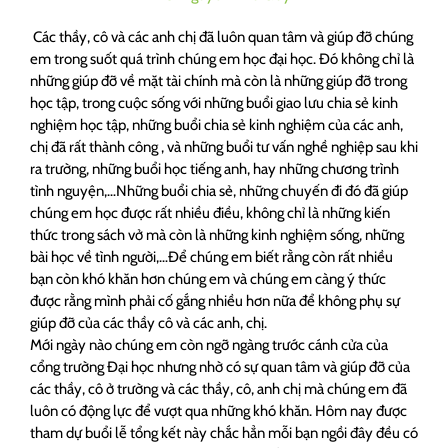
Các thầy, cô và các anh chị đã luôn quan tâm và giúp đỡ chúng
em trong suốt quá trình chúng em học đại học. Đó không chỉ là
những giúp đỡ về mặt tài chính mà còn là những giúp đỡ trong
học tập, trong cuộc sống với những buổi giao lưu chia sẻ kinh
nghiệm học tập, những buổi chia sẻ kinh nghiệm của các anh,
chị đã rất thành công , và những buổi tư vấn nghề nghiệp sau khi
ra trường, những buổi học tiếng anh, hay những chương trình
tình nguyện,…Những buổi chia sẻ, những chuyến đi đó đã giúp
chúng em học được rất nhiều điều, không chỉ là những kiến
thức trong sách vở mà còn là những kinh nghiệm sống, những
bài học về tình người,…Để chúng em biết rằng còn rất nhiều
bạn còn khó khăn hơn chúng em và chúng em càng ý thức
được rằng mình phải cố gắng nhiều hơn nữa để không phụ sự
giúp đỡ của các thầy cô và các anh, chị.
Mới ngày nào chúng em còn ngỡ ngàng trước cánh cửa của
cổng trường Đại học nhưng nhờ có sự quan tâm và giúp đỡ của
các thầy, cô ở trường và các thầy, cô, anh chị mà chúng em đã
luôn có động lực để vượt qua những khó khăn. Hôm nay được
tham dự buổi lễ tổng kết này chắc hẳn mỗi bạn ngồi đây đều có