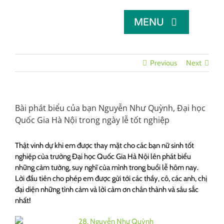
Skip
to
MENU
content
TRANG CHỦ
Previous
Next
TÌM HỌC BỔNG
Bài phát biểu của bạn Nguyễn Như Quỳnh, Đại học
Quốc Gia Hà Nội trong ngày lễ tốt nghiệp
LỜI KHUYÊN
Thật vinh dự khi em được thay mặt cho các bạn nữ sinh tốt
nghiệp của trường Đại học Quốc Gia Hà Nội lên phát biểu
DÀNH CHO NHÀ TÀI TRỢ
những cảm tưởng, suy nghĩ của mình trong buổi lễ hôm nay.
Lời đầu tiên cho phép em được gửi tới các thầy, cô, các anh, chị
đại diện những tình cảm và lời cảm ơn chân thành và sâu sắc
nhất!