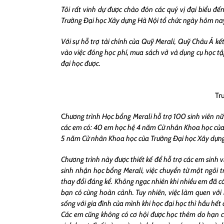
Tôi rất vinh dự được chào đón các quý vị đại biểu đ
Trường Đại học Xây dựng Hà Nội tổ chức ngày hôm nay.
Với sự hỗ trợ tài chính của Quỹ Merali, Quỹ Châu Á kế
vào việc đóng học phí, mua sách vở và dụng cụ học tập
đại học được.
Tr
C
hương trình Học bổng Merali hỗ trợ 100 sinh viên n
các em có: 40 em học hệ 4 năm Cử nhân Khoa học của
5 năm Cử nhân Khoa học của Trường Đại học Xây dựng
Chương trình này được thiết kế để hỗ trợ các em sinh 
sinh nhận học bổng Merali, việc chuyển từ một ngôi t
thay đổi đáng kể. Không ngạc nhiên khi nhiều em đã c
bạn có cùng hoàn cảnh. Tuy nhiên, việc làm quen với
sống với gia đình của mình khi học đại học thì hầu hết
Các em cũng không có cơ hội được học thêm do hạn chế