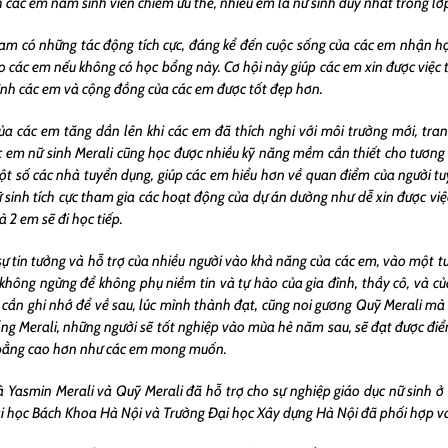
h các em nam sinh viên chiếm ưu thế, nhiều em là nữ sinh duy nhất trong lớ
am có những tác động tích cực, đáng kể đến cuộc sống của các em nhận họ
o các em nếu không có học bổng này. Cơ hội này giúp các em xin được việc t
đình các em và cộng đồng của các em được tốt đẹp hơn.
ủa các em tăng dần lên khi các em đã thích nghi với môi trường mới, tranh
c em nữ sinh Merali cũng học được nhiều kỹ năng mềm cần thiết cho tương 
một số các nhà tuyển dụng, giúp các em hiểu hơn về quan điểm của người tu
 sinh tích cực tham gia các hoạt động của dự án dường như dễ xin được việc
à 2 em sẽ đi học tiếp.
ự tin tưởng và hỗ trợ của nhiều người vào khả năng của các em, vào một t
p không ngừng để không phụ niềm tin và tự hào của gia đình, thầy cô, và c
m cần ghi nhớ để về sau, lúc mình thành đạt, cũng noi gương Quỹ Merali m
g Merali, những người sẽ tốt nghiệp vào mùa hè năm sau, sẽ đạt được điểm
n bằng cao hơn như các em mong muốn.
à Yasmin Merali và Quỹ Merali đã hỗ trợ cho sự nghiệp giáo dục nữ sinh ở
ại học Bách Khoa Hà Nội và Trường Đại học Xây dựng Hà Nội đã phối hợp v