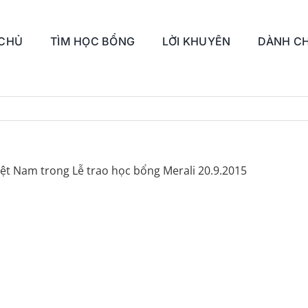
 CHỦ
TÌM HỌC BỔNG
LỜI KHUYÊN
DÀNH CH
Việt Nam trong Lễ trao học bổng Merali 20.9.2015