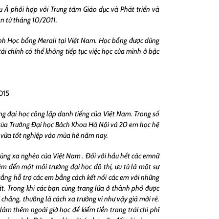
u Á phối hợp với Trung tâm Giáo dục và Phát triển và
n từ tháng 10/2011.
trình Học bổng Merali tại Việt Nam. Học bổng được dùng
ài chính có thể không tiếp tục việc học của mình ở bậc
015
g đại học công lập danh tiếng của Việt Nam. Trong số
của Trường Đại học Bách Khoa Hà Nội và 20 em học hệ
 vừa tốt nghiệp vào mùa hè năm nay.
 vùng xa nghèo của Việt Nam . Đối với hầu hết các emnữ
ém đến một môi trường đại học đô thị, ưu tú là một sự
gắng hỗ trợ các em bằng cách kết nối các em với những
t. Trong khi các bạn cùng trang lứa ở thành phố được
 chăng, thường là cách xa trường vì như vậy giá mới rẻ.
àm thêm ngoài giờ học để kiếm tiền trang trải chi phí