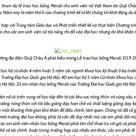
ến tham dự lễ trao học bổng Merali cho sinh viên nữ Việt Nam do Quỹ Châ
 Năm nay là năm thứ 5 của chương trình kể từ khi chúng tôi khởi động dự á
t hợp với Trung tâm Giáo dục và Phát triển thiết kế và thực hiện Chương 
 cho các em sinh viên nữ tài năng thi đỗ vào đại học nhưng do khó khăn t
ưởng đại diện Quỹ Châu Á phát biểu trong Lễ trao học bổng Merali 20.9.2
ữ học hệ cử nhân 4 năm hoặc 5 năm các ngành khoa học kỹ thuật ở ba trườn
 Trường Đại học Quốc gia Hà Nội, 40 em học hệ 5 năm Cử nhân Khoa học 
 Hà Nội. 33 em nhận học bổng Merali của Trường Đại học Quốc gia Hà Nội
viên nữ có triển vọng về học tập đến từ các khu vực nông thôn và vùng sâu,
rường nông thôn với tài liệu giảng dạy hạn chế và chất lượng giảng dạy k
ó một khoảng thời gian khó khăn để điều chỉnh, làm quen. Chúng tôi đã cố 
 môi trường đại học không phải là vấn đề duy nhất mà các em phải đối mặ
 các em sinh viên nhận học bổng Merali phải tìm chỗ thuê trọ với giá cả phải
 về tài chính, hoặc trong trường hợp của nhiều em khác, các em phải đi l