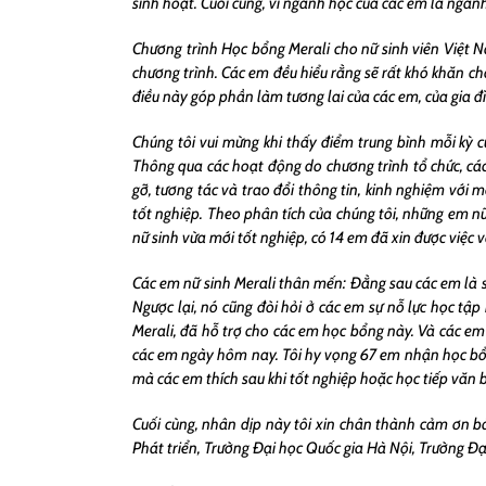
sinh hoạt. Cuối cùng, vì ngành học của các em là ngàn
Chương trình Học bổng Merali cho nữ sinh viên Việt N
chương trình. Các em đều hiểu rằng sẽ rất khó khăn ch
điều này góp phần làm tương lai của các em, của gia 
Chúng tôi vui mừng khi thấy điểm trung bình mỗi kỳ c
Thông qua các hoạt động do chương trình tổ chức, cá
gỡ, tương tác và trao đổi thông tin, kinh nghiệm với 
tốt nghiệp. Theo phân tích của chúng tôi, những em nữ
nữ sinh vừa mới tốt nghiệp, có 14 em đã xin được việc v
Các em nữ sinh Merali thân mến: Đằng sau các em là s
Ngược lại, nó cũng đòi hỏi ở các em sự nỗ lực học tậ
Merali, đã hỗ trợ cho các em học bổng này. Và các e
các em ngày hôm nay. Tôi hy vọng 67 em nhận học bổn
mà các em thích sau khi tốt nghiệp hoặc học tiếp vă
Cuối cùng, nhân dịp này tôi xin chân thành cảm ơn b
Phát triển, Trường Đại học Quốc gia Hà Nội, Trường Đ