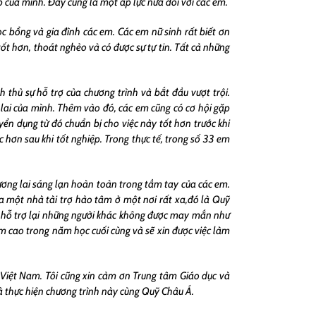
p của mình. Đây cũng là một áp lực nữa đối với các em.
c bổng và gia đình các em. Các em nữ sinh rất biết ơn
ốt hơn, thoát nghèo và có được sự tự tin. Tất cả những
 thủ sự hỗ trợ của chương trình và bắt đầu vượt trội.
lai của mình. Thêm vào đó, các em cũng có cơ hội gặp
yển dụng từ đó chuẩn bị cho việc này tốt hơn trước khi
 hơn sau khi tốt nghiệp. Trong thực tế, trong số 33 em
ương lai sáng lạn hoàn toàn trong tầm tay của các em.
ủa một nhà tài trợ hảo tâm ở một nơi rất xa,đó là Quỹ
à hỗ trợ lại những người khác không được may mắn như
 cao trong năm học cuối cùng và sẽ xin được việc làm
 Việt Nam. Tôi cũng xin cảm ơn Trung tâm Giáo dục và
à thực hiện chương trình này cùng Quỹ Châu Á.