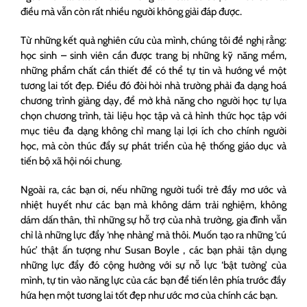
điều mà vẫn còn rất nhiều người không giải đáp được.
Từ những kết quả nghiên cứu của mình, chúng tôi đề nghị rằng:
học sinh – sinh viên cần được trang bị những kỹ năng mềm,
những phẩm chất cần thiết để có thể tự tin và hướng về một
tương lai tốt đẹp. Điều đó đòi hỏi nhà trường phải đa dạng hoá
chương trình giảng dạy, để mở khả năng cho người học tự lựa
chọn chương trình, tài liệu học tập và cả hình thức học tập với
mục tiêu đa dạng không chỉ mang lại lợi ích cho chính người
học, mà còn thúc đẩy sự phát triển của hệ thống giáo dục và
tiến bộ xã hội nói chung.
Ngoài ra, các bạn ơi, nếu những người tuổi trẻ đầy mơ ước và
nhiệt huyết như các bạn mà không dám trải nghiệm, không
dám dấn thân, thì những sự hỗ trợ của nhà trường, gia đình vẫn
chỉ là những lực đẩy ‘nhẹ nhàng’ mà thôi. Muốn tạo ra những ‘cú
húc’ thật ấn tượng như Susan Boyle , các bạn phải tận dụng
những lực đẩy đó cộng hưởng với sự nỗ lực ‘bật tường’ của
mình, tự tin vào năng lực của các bạn để tiến lên phía trước đầy
hứa hẹn một tương lai tốt đẹp như ước mơ của chính các bạn.