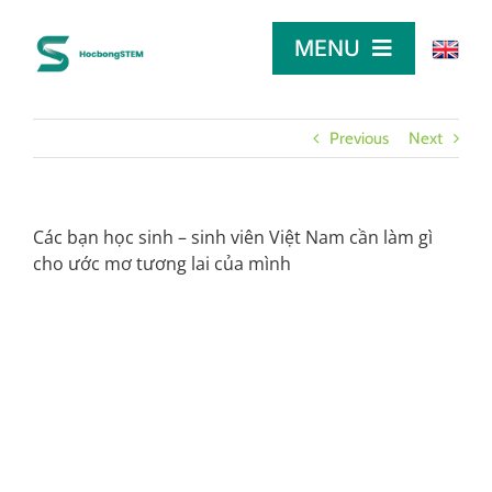
Skip
to
MENU
content
TRANG CHỦ
Previous
Next
TÌM HỌC BỔNG
Các bạn học sinh – sinh viên Việt Nam cần làm gì
cho ước mơ tương lai của mình
LỜI KHUYÊN
DÀNH CHO NHÀ TÀI TRỢ