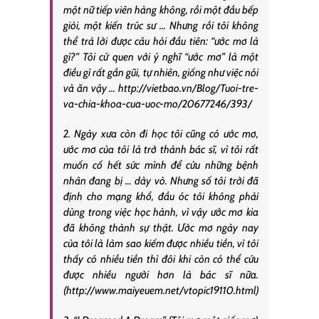
một nữ tiếp viên hàng không, rồi một đầu bếp
giỏi, một kiến trúc sư … Nhưng rồi tôi không
thể trả lời được câu hỏi đầu tiên: “ước mơ là
gì?” Tôi cứ quen với ý nghĩ “ước mơ” là một
điều gì rất gần gũi, tự nhiên, giống như việc nói
và ăn vậy … http://vietbao.vn/Blog/Tuoi-tre-
va-chia-khoa-cua-uoc-mo/20677246/393/
2. Ngày xưa còn đi học tôi cũng có ước mơ,
ước mơ của tôi là trở thành bác sĩ, vì tôi rất
muốn cố hết sức mình để cứu những bệnh
nhân đang bị … dày vò. Nhưng số tôi trời đã
định cho mạng khổ, đầu óc tôi không phải
dùng trong việc học hành, vì vậy ước mơ kia
đã không thành sự thật. Ước mơ ngày nay
của tôi là làm sao kiếm được nhiều tiền, vì tôi
thấy có nhiều tiền thì đôi khi còn có thể cứu
được nhiều người hơn là bác sĩ nữa.
(http://www.maiyeuem.net/vtopic19110.html)