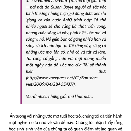
3. “I Dreamed A Dream” (Tôi mơ một giấc mơ)
– bài hát do Susan Boyle (người có sắc vóc
bình thường nhưng hiện giờ đang được xem là
‘giọng ca của nước Anh’) trình bày: Có thể
nhiều người sẽ cho rằng Bà thật viển vông,
nhưng cuộc sống là vậy, phải biết ước mơ và
sống vì nó. Nó giúp bạn cố gắng nhiều hơn và
sống có ích hơn bạn ạ. Tôi cũng vậy, cũng có
những ước mơ, lớn có, nhỏ có và tất cả làm.
Tôi càng cố gắng hơn với một mong muốn
một ngày nào đó ước mơ của Tôi sẽ thành
hiện thực
(http://www.vnexpress.net/GL/Ban-doc-
viet/2009/04/3BA0E437/).
Và rất nhiều những giấc mơ khác nữa…
Ấn tượng với những ước mơ tuổi học trò, chúng tôi đã tiến hành
một nghiên cứu nhỏ về vấn đề này. Chúng tôi nhận thấy rằng
học sinh-sinh viên của chúng ta có quan điểm rất lạc quan về