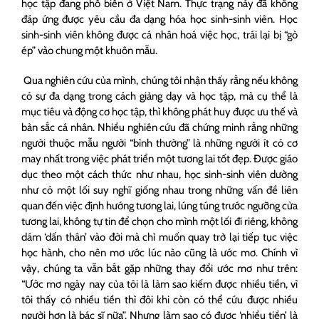
học tập đang phổ biến ở Việt Nam. Thực trạng này đã không
đáp ứng được yêu cầu đa dạng hóa học sinh-sinh viên. Học
sinh-sinh viên không được cá nhân hoá việc học, trái lại bị “gò
ép” vào chung một khuôn mẫu.
Qua nghiên cứu của mình, chúng tôi nhận thấy rằng nếu không
có sự đa dạng trong cách giảng dạy và học tập, mà cụ thể là
mục tiêu và động cơ học tập, thì không phát huy được ưu thế và
bản sắc cá nhân. Nhiều nghiên cứu đã chứng minh rằng những
người thuộc mẫu người “bình thường” là những người ít có cơ
may nhất trong việc phát triển một tương lai tốt đẹp. Được giáo
dục theo một cách thức như nhau, học sinh-sinh viên dường
như có một lối suy nghĩ giống nhau trong những vấn đề liên
quan đến việc định hướng tương lai, lúng túng trước ngưỡng cửa
tương lai, không tự tin để chọn cho mình một lối đi riêng, không
dám ‘dấn thân’ vào đời mà chỉ muốn quay trở lại tiếp tục việc
học hành, cho nên mơ ước lúc nào cũng là ước mơ. Chính vì
vậy, chúng ta vẫn bắt gặp những thay đổi ước mơ như trên:
“Ước mơ ngày nay của tôi là làm sao kiếm được nhiều tiền, vì
tôi thấy có nhiều tiền thì đôi khi còn có thể cứu được nhiều
người hơn là bác sĩ nữa”. Nhưng làm sao có được ‘nhiều tiền’ là