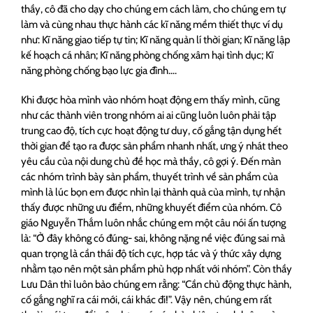
thầy, cô đã cho dạy cho chúng em cách làm, cho chúng em tự
làm và cùng nhau thực hành các kĩ năng mềm thiết thực ví dụ
như: Kĩ năng giao tiếp tự tin; Kĩ năng quản lí thời gian; Kĩ năng lập
kế hoạch cá nhân; Kĩ năng phòng chống xâm hại tình dục; Kĩ
năng phòng chống bạo lực gia đình….
Khi được hòa mình vào nhóm hoạt động em thấy mình, cũng
như các thành viên trong nhóm ai ai cũng luôn luôn phải tập
trung cao độ, tích cực hoạt động tư duy, cố gắng tận dụng hết
thời gian để tạo ra được sản phẩm nhanh nhất, ưng ý nhát theo
yêu cầu của nội dung chủ đề học mà thầy, cô gợi ý. Đến màn
các nhóm trình bày sản phẩm, thuyết trình về sản phẩm của
mình là lúc bọn em được nhìn lại thành quả của mình, tự nhận
thấy được những ưu điểm, những khuyết điểm của nhóm. Cô
giáo Nguyễn Thắm luôn nhắc chúng em một câu nói ấn tượng
là: “Ở đây không có đúng- sai, không nặng nề việc đúng sai mà
quan trọng là cần thái độ tích cực, hợp tác và ý thức xây dựng
nhằm tạo nên một sản phẩm phù hợp nhất với nhóm”. Còn thầy
Lưu Dân thì luôn bảo chúng em rằng: “Cần chủ động thực hành,
cố gắng nghĩ ra cái mới, cái khác đi!”. Vậy nên, chúng em rất