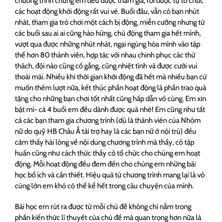
chương trình chúng em đều được tham gia, rồi được tự tổ chức
các hoạt động khởi động rất vui vẻ. Buổi đầu, vẫn có bạn nhút
nhát, tham gia trò chơi một cách bị động, miễn cưỡng nhưng từ
các buổi sau ai ai cũng hào hứng, chủ động tham gia hết mình,
vượt qua được những nhút nhát, ngại ngùng hòa mình vào tập
thể hơn 80 thành viên, hợp tác với nhau chinh phục các thử
thách, đội nào cũng cố gắng, cũng nhiệt tình và được cười vui
thoải mái. Nhiều khi thời gian khởi động đã hết mà nhiều bạn cứ
muốn thêm lượt nữa, kết thúc phần hoạt động là phần trao quà
tặng cho những bạn chơi tốt nhất cũng hấp dẫn vô cùng. Em xin
bật mí- cả 4 buổi em đều dành được quà nhé! Em cũng như tất
cả các bạn tham gia chương trình (dù là thành viên của Nhóm
nữ do quỹ HB Châu Ắ tài trợ hay là các bạn nữ ở nội trú) đều
cảm thấy hài lòng về nội dung chương trình mà thầy, cô tập
huấn cũng như cách thức thầy cô tổ chức cho chúng em hoạt
động. Mỗi hoạt động đều đem đến cho chúng em những bài
học bổ ích và cần thiết. Hiệu quả từ chương trình mang lại là vô
cùng lớn em khó có thể kể hết trong câu chuyện của mình.
Bài học em rút ra được từ mỗi chủ đề không chỉ nằm trong
phần kiến thức lí thuyết của chủ đề mà quan trọng hơn nữa là