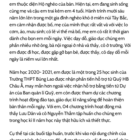
em thuộc diện Hộ nghèo của bản. Hiện tại, em đang sinh sống
cùng mẹ và cậu em trai kém em 4 tuổi. Hành trình mười sáu
năm lớn lên trong một gia đình nghèo khó ở miền núi Tây Bắc,
em cảm nhận được bố, mẹ của mình thực rất vất vả với việc lo
cơm, áo, mưu sinh; có lẽ vì thế mà bố, mẹ em có rất ít thời gian
dành cho bọn em mỗi ngày. Việc dạy dỗ, giáo dục chúng em
phần nhiều nhờ ông, bà nội ngoại ở nhà và thầy, cô ở trường. Với
em được đi học, được gặp gỡ bạn bè, được thầy, cô dạy dỗ mỗi
ngày là niềm vui lớn nhất.
Năm học 2020- 2021, em được là một trong 25 học sinh của
Trường THPT Búng Lao được nhận phần tiền hỗ trợ từ Quỹ HB
Châu Ắ, may mắn hơn ngoài việc nhận hỗ trợ bằng tiền từ Dự
án của Ban quản lí Quỹ, em còn được tham dự các chương
trình hoạt động đào tạo, giáo dục kĩ năng sống để hoàn thiện
bản thân mỗi ngày. Với em, 04 chương trình hoạt động mà
thầy Lưu Dân và cô Nguyễn Thắm tập huấn cho chúng em
trong học kì II năm học này thật hữu ích và thiết thực.
Cụ thể tại các buổi tập huấn, trước khi vào nội dung chính của