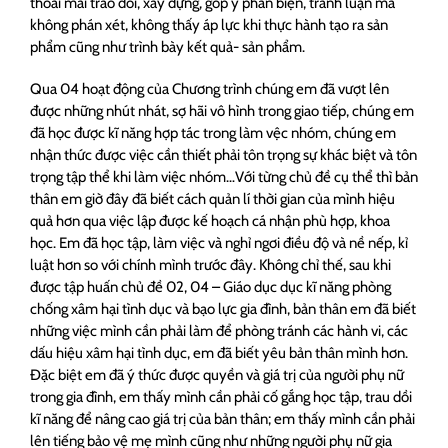
thoải mái trao đổi, xây dựng, góp ý phản biện, tranh luận mà
không phán xét, không thấy áp lực khi thực hành tạo ra sản
phẩm cũng như trình bày kết quả- sản phẩm.
Qua 04 hoạt động của Chương trình chúng em đã vượt lên
được những nhút nhát, sợ hãi vô hình trong giao tiếp, chúng em
đã học được kĩ năng hợp tác trong làm vệc nhóm, chúng em
nhận thức được việc cần thiết phải tôn trọng sự khác biệt và tôn
trọng tập thể khi làm việc nhóm…Với từng chủ đề cụ thể thì bản
thân em giờ đây đã biết cách quản lí thời gian của mình hiệu
quả hơn qua việc lập được kế hoạch cá nhận phù hợp, khoa
học. Em đã học tập, làm việc và nghỉ ngơi điều độ và nề nếp, kỉ
luật hơn so với chính mình trước đây. Không chỉ thế, sau khi
được tập huấn chủ đề 02, 04 – Giáo dục dục kĩ năng phòng
chống xâm hại tình dục và bạo lực gia đình, bản thân em đã biết
những việc mình cần phải làm để phòng tránh các hành vi, các
dấu hiệu xâm hại tình dục, em đã biết yêu bản thân mình hơn.
Đặc biệt em đã ý thức được quyền và giá trị của người phụ nữ
trong gia đình, em thấy mình cần phải cố gắng học tập, trau dồi
kĩ năng để nâng cao giá trị của bản thân; em thấy mình cần phải
lên tiếng bảo vệ mẹ mình cũng như những người phụ nữ gia