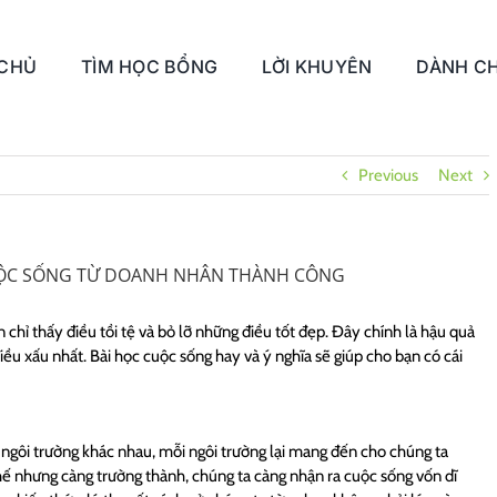
 CHỦ
TÌM HỌC BỔNG
LỜI KHUYÊN
DÀNH CH
Previous
Next
UỘC SỐNG TỪ DOANH NHÂN THÀNH CÔNG
chỉ thấy điều tồi tệ và bỏ lỡ những điều tốt đẹp. Đây chính là hậu quả
ều xấu nhất. Bài học cuộc sống hay và ý nghĩa sẽ giúp cho bạn có cái
 ngôi trường khác nhau, mỗi ngôi trường lại mang đến cho chúng ta
hế nhưng càng trường thành, chúng ta càng nhận ra cuộc sống vốn dĩ