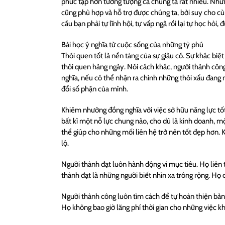
phức tạp hơn tưởng tượng cả chúng ta rất nhiều. Nhữn
cũng phù hợp và hỗ trợ được chúng ta, bởi suy cho cù
cầu bạn phải tự lĩnh hội, tự vấp ngã rồi lại tự học hỏi,
Bài học ý nghĩa từ cuộc sống của những tỷ phú
Thói quen tốt là nền tảng của sự giàu có. Sự khác bi
thói quen hàng ngày. Nói cách khác, người thành công 
nghĩa, nếu có thể nhận ra chính những thói xấu đang 
đổi số phận của mình.
Khiêm nhường đồng nghĩa với việc sở hữu năng lực tốt
bất kì một nỗ lực chung nào, cho dù là kinh doanh, m
thể giúp cho những mối liên hệ trở nên tốt đẹp hơn. 
lộ.
Người thành đạt luôn hành động vì mục tiêu. Họ liên 
thành đạt là những người biết nhìn xa trông rộng. Họ
Người thành công luôn tìm cách để tự hoàn thiện bả
Họ không bao giờ lãng phí thời gian cho những việc k