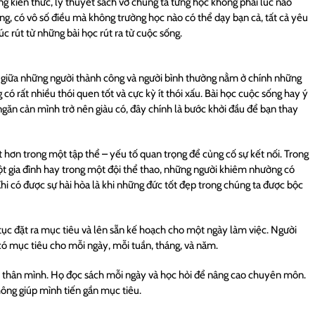
g kiến thức, lý thuyết sách vở chúng ta từng học không phải lúc nào
ng, có vô số điều mà không trường học nào có thể dạy bạn cả, tất cả yêu
 đúc rút từ những bài học rút ra từ cuộc sống.
ệt giữa những người thành công và người bình thường nằm ở chính những
có rất nhiều thói quen tốt và cực kỳ ít thói xấu. Bài học cuộc sống hay ý
ngăn cản mình trở nên giàu có, đây chính là bước khởi đầu để bạn thay
 hơn trong một tập thể – yếu tố quan trọng để củng cố sự kết nối. Trong
ột gia đình hay trong một đội thể thao, những người khiêm nhường có
Khi có được sự hài hòa là khi những đức tốt đẹp trong chúng ta được bộc
tục đặt ra mục tiêu và lên sẵn kế hoạch cho một ngày làm việc. Người
 có mục tiêu cho mỗi ngày, mỗi tuần, tháng, và năm.
n thân mình. Họ đọc sách mỗi ngày và học hỏi để nâng cao chuyên môn.
hông giúp mình tiến gần mục tiêu.