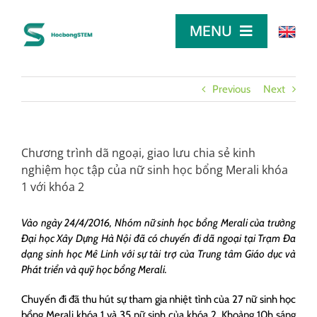
Skip
to
MENU
content
TRANG CHỦ
Previous
Next
TÌM HỌC BỔNG
Chương trình dã ngoại, giao lưu chia sẻ kinh
nghiệm học tập của nữ sinh học bổng Merali khóa
LỜI KHUYÊN
1 với khóa 2
Vào ngày 24/4/2016, Nhóm nữ sinh học bổng Merali của trường
DÀNH CHO NHÀ TÀI TRỢ
Đại học Xây Dựng Hà Nội đã có chuyến đi dã ngoại tại Trạm Đa
dạng sinh học Mê Linh với sự tài trợ của Trung tâm Giáo dục và
Phát triển và quỹ học bổng Merali.
Chuyến đi đã thu hút sự tham gia nhiệt tình của 27 nữ sinh học
bổng Merali khóa 1 và 35 nữ sinh của khóa 2. Khoảng 10h sáng