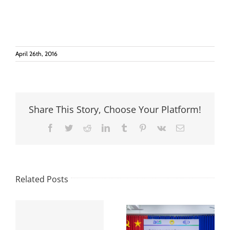
April 26th, 2016
Share This Story, Choose Your Platform!
Facebook
Twitter
Reddit
LinkedIn
Tumblr
Pinterest
Vk
Email
Related Posts
Sinh viên ĐH
Phan Thiết, tỉnh
Lễ trao học