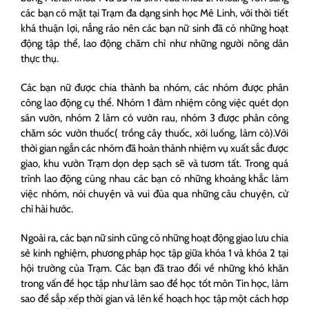
các bạn có mặt tại Trạm đa dạng sinh học Mê Linh, với thời tiết
khá thuận lợi, nắng ráo nên các bạn nữ sinh đã có những hoạt
động tập thể, lao động chăm chỉ như những người nông dân
thực thụ.
Các bạn nữ được chia thành ba nhóm, các nhóm được phân
công lao động cụ thể. Nhóm 1 đảm nhiệm công việc quét dọn
sân vườn, nhóm 2 làm cỏ vườn rau, nhóm 3 được phân công
chăm sóc vườn thuốc( trồng cây thuốc, xới luống, làm cỏ).Với
thời gian ngắn các nhóm đã hoàn thành nhiệm vụ xuất sắc được
giao, khu vườn Trạm dọn dẹp sạch sẽ và tươm tất. Trong quá
trình lao động cùng nhau các bạn có những khoảng khắc làm
việc nhóm, nói chuyện và vui đùa qua những câu chuyện, cử
chỉ hài hước.
Ngoài ra, các bạn nữ sinh cũng có những hoạt động giao lưu chia
sẻ kinh nghiệm, phương pháp học tập giữa khóa 1 và khóa 2 tại
hội trường của Trạm. Các bạn đã trao đổi về những khó khăn
trong vấn đề học tập như làm sao để học tốt môn Tin học, làm
sao để sắp xếp thời gian và lên kế hoạch học tập một cách hợp