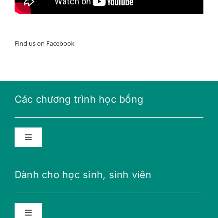
Find us on Facebook
Các chương trình học bổng
Toggle
Navigation
Học bổng năng lượng tương lai
Dành cho học sinh, sinh viên
Học bổng THPT
Toggle