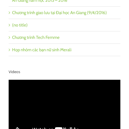
An Giang năm học 2015 – 2016
Chương trình giao lưu tại Đại học An Giang (9/4/2016)
(no title)
Chương trình Tech Femme
Họp nhóm các bạn nữ sinh Merali
Videos