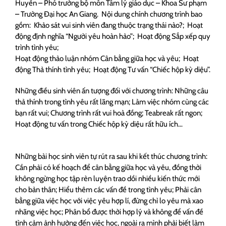
Huyền – Phó trưởng bộ môn Tâm lý giáo dục – Khoa Sư phạm
– Trường Đại học An Giang. Nội dung chính chương trình bao
gồm: Khảo sát vui sinh viên đang thuộc trạng thái nào?; Hoạt
động định nghĩa “Người yêu hoàn hảo”; Hoạt động Sắp xếp quy
trình tình yêu;
Hoạt động thảo luận nhóm Cân bằng giữa học và yêu; Hoạt
động Thả thính tình yêu; Hoạt động Tư vấn “Chiếc hộp kỳ diệu”.
Những điều sinh viên ấn tượng đối với chương trình: Những câu
thả thính trong tình yêu rất lãng mạn; Làm việc nhóm cùng các
bạn rất vui; Chương trình rất vui hoà đồng; Teabreak rất ngon;
Hoạt động tư vấn trong Chiếc hộp kỳ diệu rất hữu ích…
Những bài học sinh viên tự rút ra sau khi kết thúc chương trình:
Cần phải có kế hoạch để cân bằng giữa học và yêu, đồng thời
không ngừng học tập rèn luyện trao dồi nhiều kiến thức mới
cho bản thân; Hiểu thêm các vấn đề trong tình yêu; Phải cân
bằng giữa việc học với việc yêu hợp lí, đừng chỉ lo yêu mà xao
nhãng việc học; Phân bổ được thời hợp lý và không để vấn đề
tình cảm ảnh hưởng đến việc học, ngoài ra mình phải biết làm