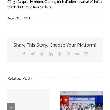
động của quản lý nhóm. Chương trình đã diễn ra vui vẻ và hoàn
thành được mục tiêu đã đề ra.
August 26th, 2022
Share This Story, Choose Your Platform!
Facebook
Twitter
Reddit
LinkedIn
Tumblr
Pinterest
Vk
Email
Related Posts
Sinh viên ĐH
Phan Thiết, tỉnh
Lễ trao học
Bình Thuận
bổng và tham
n