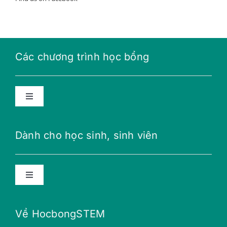
Các chương trình học bổng
Toggle
Navigation
Học bổng năng lượng tương lai
Dành cho học sinh, sinh viên
Học bổng THPT
Toggle
Navigation
Học bổng Teillon-Ludlow
Lời khuyên
Về HocbongSTEM
Học bổng Merali