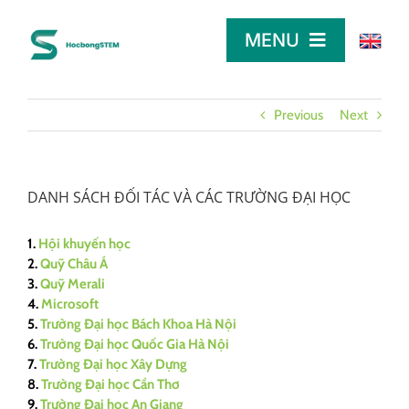
Skip
to
MENU
content
TRANG CHỦ
Previous
Next
TÌM HỌC BỔNG
DANH SÁCH ĐỐI TÁC VÀ CÁC TRƯỜNG ĐẠI HỌC
LỜI KHUYÊN
1.
Hội khuyến học
2.
Quỹ Châu Á
3.
Quỹ Merali
DÀNH CHO NHÀ TÀI TRỢ
4.
Microsoft
5.
Trường Đại học Bách Khoa Hà Nội
6.
Trường Đại học Quốc Gia Hà Nội
7.
Trường Đại học Xây Dựng
8.
Trường Đại học Cần Thơ
9.
Trường Đại học An Giang