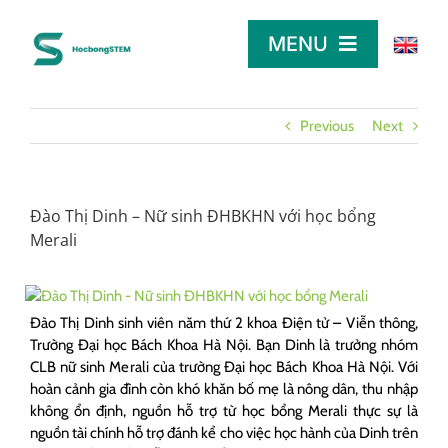
Skip
to
MENU
content
TRANG CHỦ
Previous
Next
TÌM HỌC BỔNG
Đào Thị Dinh – Nữ sinh ĐHBKHN với học bổng
Merali
LỜI KHUYÊN
DÀNH CHO NHÀ TÀI TRỢ
Đào Thị Dinh sinh viên năm thứ 2 khoa Điện tử – Viễn thông,
Trường Đại học Bách Khoa Hà Nội. Bạn Dinh là trưởng nhóm
CLB nữ sinh Merali của trường Đại học Bách Khoa Hà Nội. Với
hoàn cảnh gia đình còn khó khăn bố mẹ là nông dân, thu nhập
không ổn định, nguồn hỗ trợ từ học bổng Merali thực sự là
nguồn tài chính hỗ trợ đánh kể cho việc học hành của Dinh trên