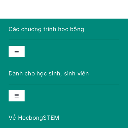
Các chương trình học bổng
Toggle
Navigation
Học bổng năng lượng tương lai
Dành cho học sinh, sinh viên
Học bổng THPT
Toggle
Navigation
Học bổng Teillon-Ludlow
Lời khuyên
Về HocbongSTEM
Học bổng Merali