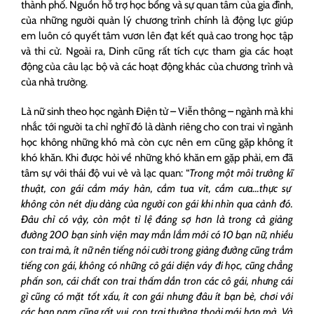
thành phố. Nguồn hỗ trợ học bổng và sự quan tâm của gia đình,
của những người quản lý chương trình chính là động lực giúp
em luôn có quyết tâm vươn lên đạt kết quả cao trong học tập
và thi cử. Ngoài ra, Dinh cũng rất tích cực tham gia các hoạt
động của câu lạc bộ và các hoạt động khác của chương trình và
của nhà trường.
Là nữ sinh theo học ngành Điện tử – Viễn thông – ngành mà khi
nhắc tới người ta chỉ nghĩ đó là dành riêng cho con trai vì ngành
học không những khó mà còn cực nên em cũng gặp không ít
khó khăn. Khi được hỏi về những khó khăn em gặp phải, em đã
tâm sự với thái độ vui vẻ và lạc quan: “
Trong một môi trường kĩ
thuật, con gái cầm máy hàn, cầm tua vit, cầm cưa…thực sự
không còn nét dịu dàng của người con gái khi nhìn qua cảnh đó.
Đâu chỉ có vậy, còn một tỉ lệ đáng sợ hơn là trong cả giảng
đường 200 bạn sinh viện may mắn lắm mới có 10 bạn nữ, nhiều
con trai mà, ít nữ nên tiếng nói cười trong giảng đường cũng trầm
tiếng con gái, không có những cô gái diện váy đi học, cũng chẳng
phấn son, cái chất con trai thấm dần tron các cô gái, nhưng cái
gì cũng có mặt tốt xấu, ít con gái nhưng đâu ít bạn bè, chơi với
các bạn nam cũng rất vui, con trai thường thoải mái hơn mà. Và