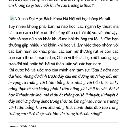
em không có gì tiếc nuối khi thi vào trường kĩ thuật”.
Tuy nhiên không phải bạn nữ nào học các ngành kỹ thuật mà
các bạn nam chiếm ưu thế cũng đều có thái độ vui vẻ như vậy.
Một số bạn nữ sinh khác khi được hỏi thường trả lời là: Các bạn
thường gặp nhiều khó khăn khi học và làm việc theo nhóm với
các bạn nam do khác phái,; các bạn nữ thường rụt rè còn các
bạn nam thì quá mạnh dạn, Chính vì thế các bạn nữ thường ngại
trao đổi bài, hoặc hỏi bài và thảo luận với các bạn nam…
Khi được hỏi về ước mơ của mình em tâm sự:
“Sau 2 năm học
đại học, những dự định trước đây của em dường như thay đổi, em
hi vọng ra trường với 1 tấm bằng khá, nhưng với kiến thức và kỹ
năng thực tế chứ không phải 1 tấm bằng giỏi về lí thuyết. Bởi vì
học kĩ thuật rất khó, mà kĩ thuật không chỉ là lí thuyết, lí thuyết ở
đây phải ứng dụng được trong thực tế. Em nghĩ sau này ra trường
với 1 tấm bằng khá và khả năng thực hành được đào tạo trong
trường em sẽ có được việc làm đủ trang trải cuộc sống!”
January 20th, 2014