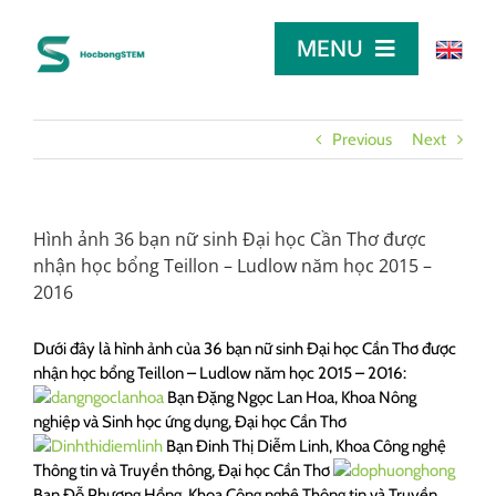
Skip
to
MENU
content
TRANG CHỦ
Previous
Next
TÌM HỌC BỔNG
Hình ảnh 36 bạn nữ sinh Đại học Cần Thơ được
nhận học bổng Teillon – Ludlow năm học 2015 –
LỜI KHUYÊN
2016
Dưới đây là hình ảnh của 36 bạn nữ sinh Đại học Cần Thơ được
DÀNH CHO NHÀ TÀI TRỢ
nhận học bổng Teillon – Ludlow năm học 2015 – 2016:
Bạn Đặng Ngọc Lan Hoa, Khoa Nông
nghiệp và Sinh học ứng dụng, Đại học Cần Thơ
Bạn Đinh Thị Diễm Linh, Khoa Công nghệ
Thông tin và Truyền thông, Đại học Cần Thơ
Bạn Đỗ Phượng Hồng, Khoa Công nghệ Thông tin và Truyền