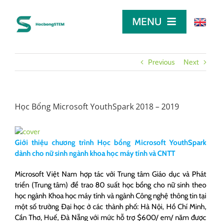
Skip
to
MENU
content
TRANG CHỦ
Previous
Next
TÌM HỌC BỔNG
Học Bổng Microsoft YouthSpark 2018 – 2019
LỜI KHUYÊN
Giới thiệu chương trình Học bổng Microsoft YouthSpark
dành cho nữ sinh ngành khoa học máy tính và CNTT
DÀNH CHO NHÀ TÀI TRỢ
Microsoft Việt Nam hợp tác với Trung tâm Giáo dục và Phát
triển (Trung tâm) để trao 80 suất học bổng cho nữ sinh theo
học ngành Khoa học máy tính và ngành Công nghệ thông tin tại
một số trường Đại học ở các thành phố: Hà Nội, Hồ Chí Minh,
Cần Thơ, Huế, Đà Nẵng với mức hỗ trợ $600/ em/ năm được