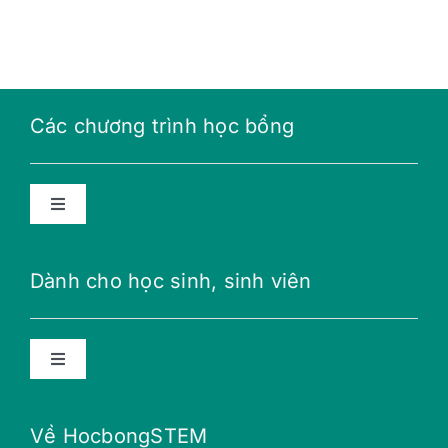
Các chương trình học bổng
Toggle
Navigation
Học bổng năng lượng tương lai
Dành cho học sinh, sinh viên
Học bổng THPT
Toggle
Navigation
Học bổng Teillon-Ludlow
Lời khuyên
Về HocbongSTEM