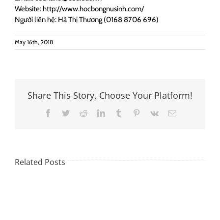
Website: http://www.hocbongnusinh.com/
Người liên hệ: Hà Thị Thương (0168 8706 696)
May 16th, 2018
Share This Story, Choose Your Platform!
Facebook
Twitter
Reddit
LinkedIn
Tumblr
Pinterest
Vk
Email
Related Posts