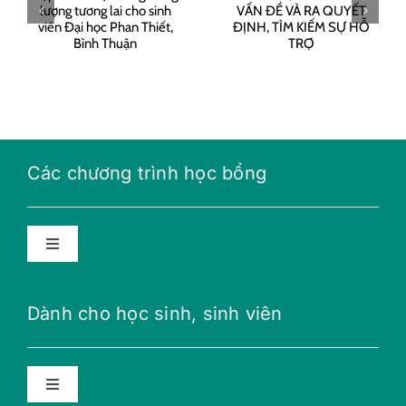
GIẢI QUYẾT
bổng Năng
i
VẤN ĐỀ VÀ RA
lượng tương lai
QUYẾT ĐỊNH,
năm học 2021-
TÌM KIẾM SỰ
2022
HỖ TRỢ
Các chương trình học bổng
Toggle
Navigation
Học bổng năng lượng tương lai
Dành cho học sinh, sinh viên
Học bổng THPT
Toggle