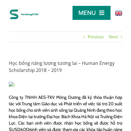
Skip
to
MENU
content
TRANG CHỦ
Previous
Next
TÌM HỌC BỔNG
Học bổng năng lượng tương lai – Human Energy
Scholarship 2018 – 2019
LỜI KHUYÊN
DÀNH CHO NHÀ TÀI TRỢ
Công ty TNHH AES-TKV Mông Dương đã ký thỏa thuận hợp
tác với Trung tâm Giáo dục và Phát triển về việc tài trợ 20 suất
học bổng cho sinh viên sinh sống tại Quảng Ninh đang theo học
khoa Điện tại trường Đại học Bách Khoa Hà Nội và Trường Điện
Lực. Các bạn sinh viên được nhận học bổng sẽ được hỗ trợ
$USD600/sinh viên và được tham gia các khóa tập huấn nâng