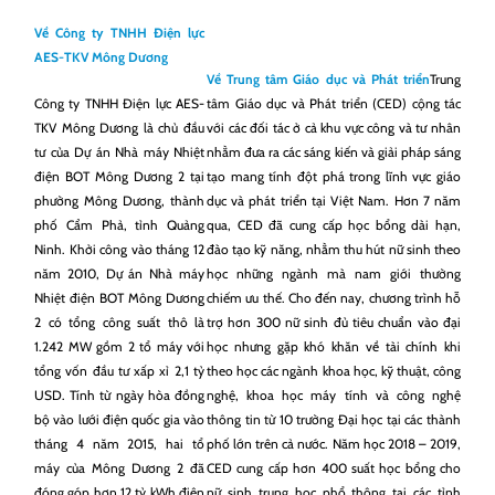
Về Công ty TNHH Điện lực
AES-TKV Mông Dương
Về Trung tâm Giáo dục và Phát triển
Trung
Công ty TNHH Điện lực AES-
tâm Giáo dục và Phát triển (CED) cộng tác
TKV Mông Dương là chủ đầu
với các đối tác ở cả khu vực công và tư nhân
tư của Dự án Nhà máy Nhiệt
nhằm đưa ra các sáng kiến và giải pháp sáng
điện BOT Mông Dương 2 tại
tạo mang tính đột phá trong lĩnh vực giáo
phường Mông Dương, thành
dục và phát triển tại Việt Nam. Hơn 7 năm
phố Cẩm Phả, tỉnh Quảng
qua, CED đã cung cấp học bổng dài hạn,
Ninh. Khởi công vào tháng 12
đào tạo kỹ năng, nhằm thu hút nữ sinh theo
năm 2010, Dự án Nhà máy
học những ngành mà nam giới thường
Nhiệt điện BOT Mông Dương
chiếm ưu thế. Cho đến nay, chương trình hỗ
2 có tổng công suất thô là
trợ hơn 300 nữ sinh đủ tiêu chuẩn vào đại
1.242 MW gồm 2 tổ máy với
học nhưng gặp khó khăn về tài chính khi
tổng vốn đầu tư xấp xỉ 2,1 tỷ
theo học các ngành khoa học, kỹ thuật, công
USD. Tính từ ngày hòa đồng
nghệ, khoa học máy tính và công nghệ
bộ vào lưới điện quốc gia vào
thông tin từ 10 trường Đại học tại các thành
tháng 4 năm 2015, hai tổ
phố lớn trên cả nước. Năm học 2018 – 2019,
máy của Mông Dương 2 đã
CED cung cấp hơn 400 suất học bổng cho
đóng góp hơn 12 tỷ kWh điện
nữ sinh trung học phổ thông tại các tỉnh