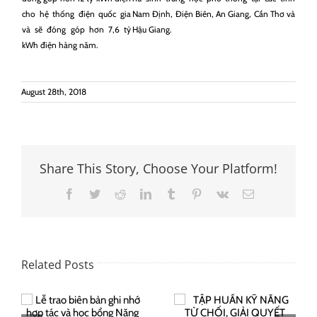
cho hệ thống điện quốc gia
Nam Định, Điện Biên, An Giang, Cần Thơ và
và sẽ đóng góp hơn 7,6 tỷ
Hậu Giang.
kWh điện hàng năm.
August 28th, 2018
Share This Story, Choose Your Platform!
Facebook
Twitter
Reddit
LinkedIn
Tumblr
Pinterest
Vk
Email
Related Posts
TẬP HUẤN KỸ
c
NĂNG TỪ CHỐI,
Lễ trao học