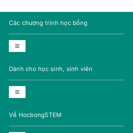
Các chương trình học bổng
Toggle
Navigation
Học bổng năng lượng tương lai
Dành cho học sinh, sinh viên
Học bổng THPT
Toggle
Navigation
Học bổng Teillon-Ludlow
Lời khuyên
Về HocbongSTEM
Học bổng Merali
Nữ giới với STEM