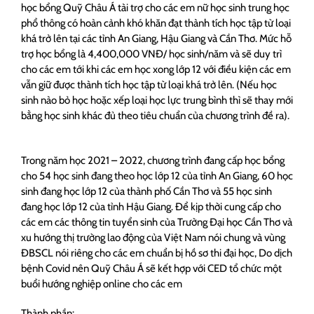
học bổng Quỹ Châu Á tài trợ cho các em nữ học sinh trung học
phổ thông có hoàn cảnh khó khăn đạt thành tích học tập từ loại
khá trở lên tại các tỉnh An Giang, Hậu Giang và Cần Thơ. Mức hỗ
trợ học bổng là 4,400,000 VNĐ/ học sinh/năm và sẽ duy trì
cho các em tới khi các em học xong lớp 12 với điều kiện các em
vẫn giữ được thành tích học tập từ loại khá trở lên. (Nếu học
sinh nào bỏ học hoặc xếp loại học lực trung bình thì sẽ thay mới
bằng học sinh khác đủ theo tiêu chuẩn của chương trình đề ra).
Trong năm học 2021 – 2022, chương trình đang cấp học bổng
cho 54 học sinh đang theo học lớp 12 của tỉnh An Giang, 60 học
sinh đang học lớp 12 của thành phố Cần Thơ và 55 học sinh
đang học lớp 12 của tỉnh Hậu Giang. Để kịp thời cung cấp cho
các em các thông tin tuyển sinh của Trường Đại học Cần Thơ và
xu hướng thị trường lao động của Việt Nam nói chung và vùng
ĐBSCL nói riêng cho các em chuẩn bị hồ sơ thi đại học, Do dịch
bệnh Covid nên Quỹ Châu Á sẽ kết hợp với CED tổ chức một
buổi hướng nghiệp online cho các em
Thành phần: