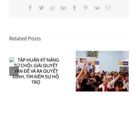
Facebook
Twitter
Reddit
LinkedIn
Tumblr
Pinterest
Vk
Email
Related Posts
Ỹ
I,
“Chỉ cần bạn
“Đừng để hành
thay đổi, cuộc
A
động đi trước
sông sẽ đổi
suy nghĩ”
thay”