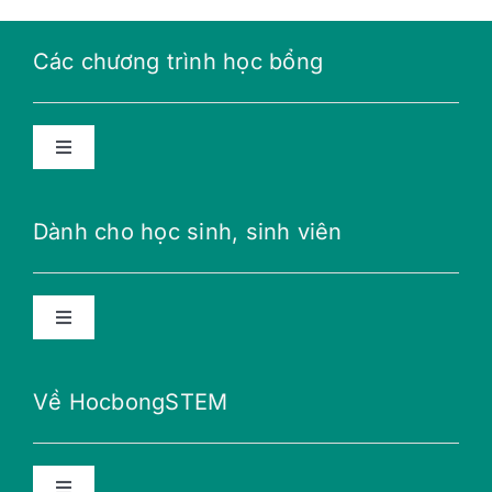
Các chương trình học bổng
Toggle
Navigation
Học bổng năng lượng tương lai
Dành cho học sinh, sinh viên
Học bổng THPT
Toggle
Navigation
Học bổng Teillon-Ludlow
Lời khuyên
Về HocbongSTEM
Học bổng Merali
Nữ giới với STEM