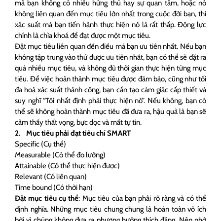
mà bạn không có nhiều hứng thú hay sự quan tâm, hoặc nó
không liên quan đến mục tiêu lớn nhất trong cuộc đời bạn, thì
xác suất mà bạn tiến hành thực hiện nó là rất thấp. Động lực
chính là chìa khoá để đạt được một mục tiêu.
Đặt mục tiêu liên quan đến điều mà bạn ưu tiên nhất. Nếu bạn
không tập trung vào thứ được ưu tiên nhất, bạn có thể sẽ đặt ra
quá nhiều mục tiêu, và không đủ thời gian thực hiện từng mục
tiêu. Để việc hoàn thành mục tiêu được đảm bảo, cũng như tối
đa hoá xác suất thành công, bạn cần tạo cảm giác cấp thiết và
suy nghĩ “Tôi nhất định phải thực hiện nó”. Nếu không, bạn có
thể sẽ không hoàn thành mục tiêu đã đưa ra, hậu quả là bạn sẽ
cảm thấy thất vọng, bực dọc và mất tự tin.
2. Mục tiêu phải đạt tiêu chí SMART
Specific (Cụ thể)
Measurable (Có thể đo lường)
Attainable (Có thể thực hiện được)
Relevant (Có liên quan)
Time bound (Có thời hạn)
Đặt mục tiêu cụ thể
: Mục tiêu của bạn phải rõ ràng và có thể
định nghĩa. Những mục tiêu chung chung là hoàn toàn vô ích
bởi vì chúng không đưa ra phương hướng thích đáng. Nên nhớ