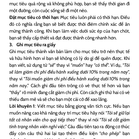
mục tiêu quá rộng và không phù hợp, bạn sẽ thấy thời gian đi
một đường, còn cuộc sống sẽ đi một nẻo.
Đặt mục tiêu có thời hạn
: Mục tiêu luôn phải có thời hạn. Điều
đó có nghĩa rằng bạn sẽ biết được thời điẻm chính xác để ăn
mừng thành công. Khi bạn làm việc dưới sức ép của hạn chót,
bạn sẽ thấy cấp thiết và đạt được thành công nhanh hơn.
3. Ghi mục tiêu ra giấy
Ghi mục tiêu thành văn bản làm cho mục tiêu trở nên thực tế
và hữu hình hơn vì bạn sẽ không có lý do gì để quên được. Khi
bạn viết, sử dụng từ “
sẽ
” thay vì “
muốn
” hay “
có thể
”. Ví dụ, “
Tôi
sẽ làm giảm chi phí điều hành xuống dưới 10% trong năm nay
”,
thay vì “
Tôi muốn giảm chi phí điều hành xuống dưới 10% trong
năm na
y.” Cách ghi đầu tiên trông có vẻ thực tế hơn và bạn
“thấy” rõ mình đang cắt giảm chi phí. Còn cách ghi thứ hai có vẻ
thiếu đam mê và sẽ cho bạn một cái cớ để xao lãng.
Lời khuyên 1
: Viết mục tiêu bằng giọng văn tích cực. Nếu bạn
muốn nâng cao khả năng duy trì mục tiêu hãy nói “
Tôi sẽ giữ lại
tất cả nhân viên cho quý tiếp theo
” thay vì nói “
Tôi sẽ cắt giảm
tình trạng nhân viên nghỉ việc
.” Câu đầu tiên tạo ra động cơ thúc
đẩy còn câu thứ hai lại tạo thêm điều kiện “
cho phép
” bạn