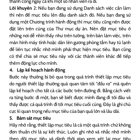
thành công ngay cả khi một số nhân viên ra đi.
Lời khuyên
2: Nếu bạn đang sử dụng Danh sách việc cần làm
thì nên để mục tiêu lên đầu danh sách đó. Nếu bạn đang sử
dụng một Chương trình hành động thì mục tiêu cũng nên được
đặt lên trên cùng của Thư mục dự án. Nên đặt mục tiêu ở
những nơi dễ nhìn thấy như trên tường, trên bàn làm việc, trên
màn hình máy tính hoặc dán lên gương phòng tắm hay tủ lạnh
để liên tục nhắc nhở mình phải thực hiện mục tiêu. Bạn cũng
có thể chia sẻ mục tiêu này với các thành viên khác để tiếp
thêm động lực cho mình.
4. Lập kế hoạch hành động
Bước này thường bị bỏ qua trong quá trình thiết lập mục tiêu
do người thiết lập thường quá quan tâm tới “
đầu ra
” mà quên
lập kế hoạch cho tất cả các bước trên đường đi. Bằng cách viết
ra từng bước đi một, bạn sẽ biết được mình đang đi tới đâu và
thấy được cả quá trình đi tới mục tiêu cuối cùng. Đây là ghi chú
cực kì quan trọng nếu mục tiêu của bạn quá lớn và lâu dài.
5. Bám sát mục tiêu
Hãy nhớ rằng, thiết lập mục tiêu là cả một quá trình chứ không
đơn thuần chỉ là sự kết thúc. Luôn ghi nhớ và nhắc nhở mình
theo dõi mục tiêu và dành thời gian xem xét lại mục tiêu