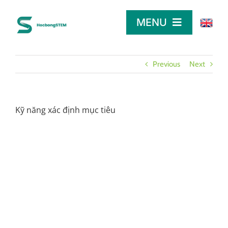
Skip
to
MENU
content
TRANG CHỦ
Previous
Next
TÌM HỌC BỔNG
Kỹ năng xác định mục tiêu
LỜI KHUYÊN
DÀNH CHO NHÀ TÀI TRỢ