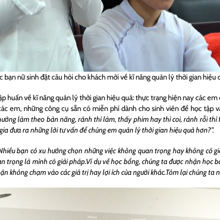
c bạn nữ sinh đặt câu hỏi cho khách mời về kĩ năng quản lý thời gian hiệu 
ập huấn về kĩ năng quản lý thời gian hiệu quả: thực trạng hiện nay các em
các em, những công cụ sẵn có miễn phí dành cho sinh viên để học tập v
ờng làm theo bản năng, rảnh thì làm, thấy phim hay thì coi, rảnh rỗi thì fa
gia đưa ra những lời tư vấn để chúng em quản lý thời gian hiệu quả hơn?”.
Nhiều bạn có xu hướng chọn những việc không quan trọng hay không có giá t
n trọng là mình có giải pháp.
Ví dụ về học bổng, chúng ta được nhận học b
n không chạm vào các giá trị hay lợi ích của người khác.Tóm lại chúng ta nê