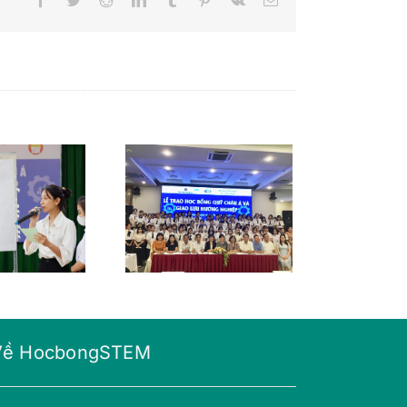
 trao học bổng
 hướng nghiệp
o học sinh Cần
Thơ
Về HocbongSTEM