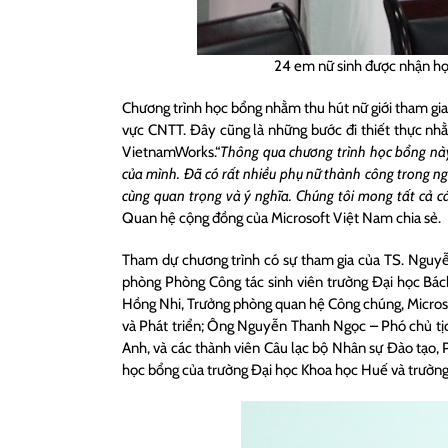
24 em nữ sinh được nhận họ
Chương trình học bổng nhằm thu hút nữ giới tham gia v
vực CNTT. Đây cũng là những bước đi thiết thực nhă
VietnamWorks.“
Thông qua chương trình học bổng này
của mình. Đã có rất nhiều phụ nữ thành công trong n
cùng quan trọng và ý nghĩa. Chúng tôi mong tất cả 
Quan hệ cộng đồng của Microsoft Việt Nam chia sẻ.
Tham dự chương trình có sự tham gia của TS. Nguy
phòng
Phòng Công tác sinh viên trường Đại học Bá
Hồng Nhi, Trưởng phòng quan hệ Công chúng, Microso
và Phát triển; Ông Nguyễn Thanh Ngọc – Phó chủ tị
Anh, và các thành viên Câu lạc bộ Nhân sự Đào tạo,
học bổng của trường Đại học Khoa học Huế và trườn