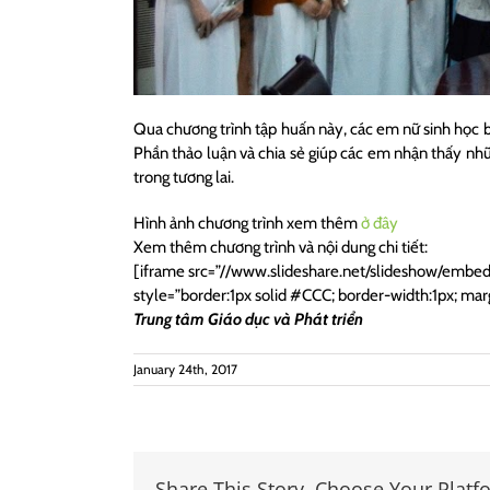
Qua chương trình tập huấn này, các em nữ sinh học b
Phần thảo luận và chia sẻ giúp các em nhận thấy nhữn
trong tương lai.
Hình ảnh chương trình xem thêm
ở đây
Xem thêm chương trình và nội dung chi tiết:
[iframe src=”//www.slideshare.net/slideshow/embe
style=”border:1px solid #CCC; border-width:1px; ma
Trung tâm Giáo dục và Phát triển
January 24th, 2017
Share This Story, Choose Your Platf