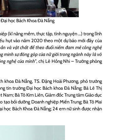
g Đại học Bách Khoa Đà Nẵng
hiệp (kĩ năng mềm, thực tập, tình nguyện …) trong lĩnh
hiếu hụt vào năm 2020 theo một dự báo mới đây của
thần và vật chất để theo đuổi niềm đam mê công nghệ
g minh sự đóng góp của nữ giới trong ngành này là vô
công nghệ của mình”
, chị Lê Hồng Nhi – Trưởng phòng
ách khoa Đà Nẵng, TS. Đặng Hoài Phương, phó trưởng
g tin trường Đại học Bách khoa Đà Nẵng; Bà Lê Thị
ệt Nam; Bà Tô Kim Liên, Giám đốc Trung tâm Giáo dục
o tạo bồi dưỡng Doanh nghiệp Miền Trung; Bà Tô Mai
 Đại học Bách Khoa Đà Nẵng; 24 em nữ sinh được nhận