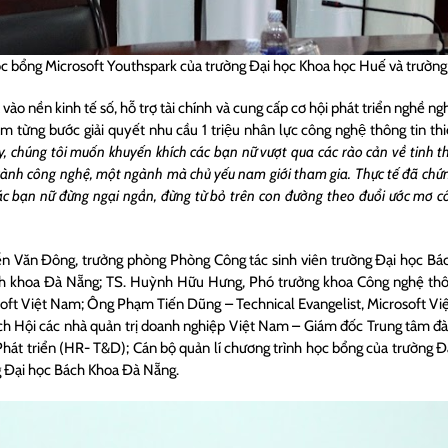
c bổng Microsoft Youthspark của trường Đại học Khoa học Huế và trườn
ào nền kinh tế số, hỗ trợ tài chính và cung cấp cơ hội phát triển nghề ng
̀m từng bước giải quyết nhu cầu 1 triệu nhân lực công nghệ thông tin t
, chúng tôi muốn khuyến khích các bạn nữ vượt qua các rào cản về tinh 
gành công nghệ, một ngành mà chủ yếu nam giới tham gia. Thực tế đã chứn
các bạn nữ đừng ngại ngần, đừng từ bỏ trên con đường theo đuổi ước mơ 
ễn Văn Đông, trưởng phòng
Phòng Công tác sinh viên trường Đại học B
ch khoa Đà Nẵng; TS. Huỳnh Hữu Hưng, Phó trưởng khoa Công nghệ thôn
ft Việt Nam; Ông Phạm Tiến Dũng – Technical Evangelist, Microsoft Vi
ch Hội các nhà quản trị doanh nghiệp Việt Nam – Giám đốc Trung tâm đà
 Phát triển (HR- T&D); Cán bộ quản lí chương trình học bổng của trường
g Đại học Bách Khoa Đà Nẵng.