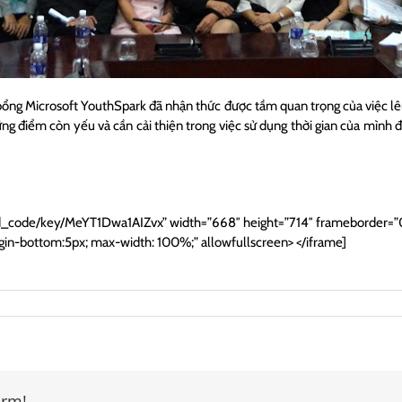
ổng Microsoft YouthSpark đã nhận thức được tầm quan trọng của việc lên 
g điểm còn yếu và cần cải thiện trong việc sử dụng thời gian của mình đ
d_code/key/MeYT1Dwa1AIZvx” width=”668″ height=”714″ frameborder=”0″
rgin-bottom:5px; max-width: 100%;” allowfullscreen> </iframe]
orm!