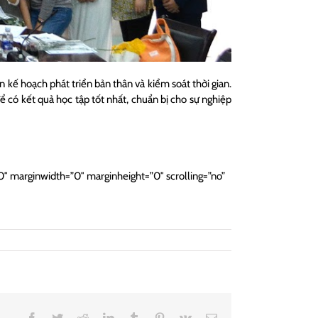
kế hoạch phát triển bản thân và kiểm soát thời gian.
ể có kết quả học tập tốt nhất, chuẩn bị cho sự nghiệp
 marginwidth=”0″ marginheight=”0″ scrolling=”no”
Facebook
Twitter
Reddit
LinkedIn
Tumblr
Pinterest
Vk
Email