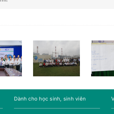
trao học bổng
Lễ trao học bổng
Lễ
 tham quan
và hướng nghiệp
và
à máy điện
cho học sinh
ch
AES Mông
tỉnh Hậu Giang
Dương
Dành cho học sinh, sinh viên