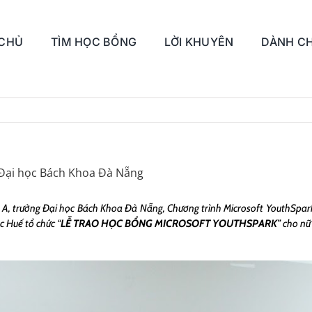
 CHỦ
TÌM HỌC BỔNG
LỜI KHUYÊN
DÀNH CH
 Đại học Bách Khoa Đà Nẵng
u A, trường Đại học Bách Khoa Đà Nẵng,
Chương trình Microsoft YouthSpark 
c Huế tổ chức “
LỄ TRAO HỌC BỔNG MICROSOFT YOUTHSPARK
” cho nư