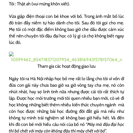
Tôi : Thật ah (vui mừng khôn xiết).
Vừa giập điện thoại con bé khoe với bố. Trong ánh mắt bố lúc
đó tràn đầy niềm tự hào dành cho tôi. Sau đó tôi gọi cho mẹ.
Mẹ tôi có một đặc điểm không bao giờ che dấu được cảm xúc
thế nên chuyện tôi đậu đại học có lý gì cả chợ không biết ngay
lúc đó.
Tham gia các hoạt động giao lưu
Ngày tôi ra Hà Nội nhập học bố mẹ rất lo lắng cho tôi vì vốn dĩ
đứa con gái này chưa bao giờ xa giờ vòng tay cha mẹ, nó còn
nhút nhát, hay sợ linh tinh nữa nhưng được cái tôi rất thích tự
lập. Được học môi trường mới tôi quen nhiều bạn mới, có vẻ đi
học không những biết thêm nhiều kiến thức chuyên ngành mà
còn học được những bài học đường đời đắt giá mà nếu như
không tự mình trải nghiệm sẽ không bao giờ hiểu hết. Và đến
khi đó con bé mới hiểu câu nói của bố nó “
Mày mà đậu đại học
thì bố chết với mày còn không đậu thì mày chết với bố
”.