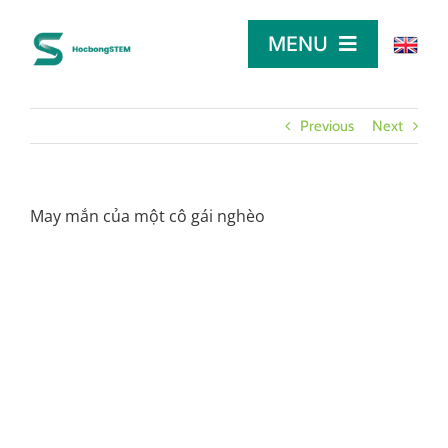
Skip
to
MENU
content
TRANG CHỦ
Previous
Next
TÌM HỌC BỔNG
May mắn của một cô gái nghèo
LỜI KHUYÊN
DÀNH CHO NHÀ TÀI TRỢ