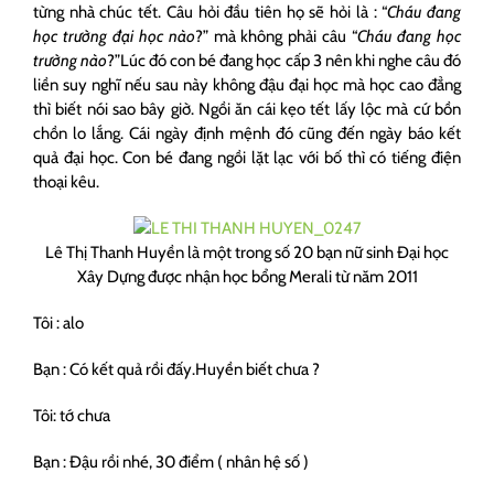
từng nhà chúc tết. Câu hỏi đầu tiên họ sẽ hỏi là : “
Cháu đang
học trường đại học nào
?” mà không phải câu “
Cháu đang học
trường nào
?”Lúc đó con bé đang học cấp 3 nên khi nghe câu đó
liền suy nghĩ nếu sau này không đậu đại học mà học cao đẳng
thì biết nói sao bây giờ. Ngồi ăn cái kẹo tết lấy lộc mà cứ bồn
chồn lo lắng. Cái ngày định mệnh đó cũng đến ngày báo kết
quả đại học. Con bé đang ngồi lặt lạc với bố thì có tiếng điện
thoại kêu.
Lê Thị Thanh Huyền là một trong số 20 bạn nữ sinh Đại học
Xây Dựng được nhận học bổng Merali từ năm 2011
Tôi : alo
Bạn : Có kết quả rồi đấy.Huyền biết chưa ?
Tôi: tớ chưa
Bạn : Đậu rồi nhé, 30 điểm ( nhân hệ số )