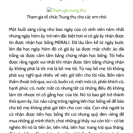
Tham gia tổ chức Trung thu cho các em nhỏ
Một buổi sáng cũng như bao ngày của cô sinh viên năm nhất
nhưng ngày hôm ấy trở nên đặc biệt hơn vì cô gái ấy nhận được
tin được nhận học bổng MERALI. Đã lâu lắm kể từ ngày bước
lên đại học ngày hôm đó cô gái ấy lại được mặc chiếc áo dài
trắng và được cầm tấm bằng chứng nhận học bổng. Tôi hiểu
được rằng người vui nhất khi nhận được tấm bằng chứng nhận
ấy không phải là tôi mà là bố mẹ tôi. Từ nay bố mẹ tôi không
phải suy nghĩ quá nhiều về việc gửi tiền cho tôi nữa. Bốn năm
thấm thoát trôi qua, vui có, buồn có, mệt mỏi có, phấn khích có,
hạnh phúc có, nước mắt có nhưng tất cả những điều đó không
làm tôi nhược trí cố gắng học của tôi. Nó từ bao giờ trở thành
thói quen ấy, lúc nào cũng trông ngóng tiền học bổng về để báo
cho bố mẹ không phải gửi tiền cho con nữa. Con nhà người ta
cứ nhận được tiền học bổng thì coi nhưng quỹ đen riêng để
mua những gì mình thích, chơi những gì thấy vui còn tôi – cô bé
nghèo thì nó là tiền ăn, tiền nhà, tiền học trang trải qua tháng.