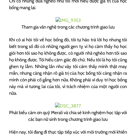
Chỉ có những đứa nghèo như tôi mới hiểu được giá trị của học
bổng mang lại.
Tham gia văn nghệ trong các chương trình giao lưu
Khi có ai hỏi tôi về học bổng đó, tôi tự hảo trả lời họ nhưng tôi
biết trong số đó có những người gen tỵ vì họ cảm thấy họ học
giỏi hơn tôi sao họ không được, có người nhà nghèo hơn tôi sao
họ không được. Tôi hiểu cảm giác đó chứ. Nếu tôi là họ tôi cũng
ghen tỵ lắm. Những lần như vậy tôi cảm thấy mình thật may
mắn, nhưng càng nhận rõ giá trị của học bổng tôi càng nhận ra
mình còn phải cố gắng hơn nữa. Không phải vì duy trì học bổng
này mà vì tương lai của tôi, vì trách nhiệm của một người con
nữa.
Phát biểu cảm ơn quỹ Merali và chia sẻ kinh nghiệm học tập với
các bạn nữ sinh trong chương trình giao lưu
Hiện nay, tôi đang đi thực tập tiếp xúc với môi trường mới khiến