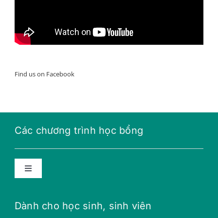
Find us on Facebook
Các chương trình học bổng
Toggle
Navigation
Học bổng năng lượng tương lai
Dành cho học sinh, sinh viên