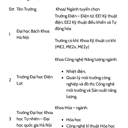
Stt
Tên Trường
Khoa/ Ngành tuyển chọn
Trường Điện – Điện tử: EE1 Kỹ thuật
điện; EE2 Kỹ thuật điều khiển và Tự
động hóa
Đại học Bách Khoa
1
Hà Nội
Trường cơ khí: Khoa Kỹ thuật cơ khí
(ME2, ME2x, ME2y)
Khoa Công nghệ Năng lượng ngành:
Nhiệt điện;
Trường Đại học Điện
Quản lý môi trường công
2
Lực
nghiệp và đô thị; Công nghệ
môi trường và Sản xuất năng
lượng.
Khoa Hóa – ngành:
Trường Đại học Khoa
3
học Tự nhiên – Đại
Hóa học
học quốc gia Hà Nội
Công nghệ kĩ thuật Hóa học