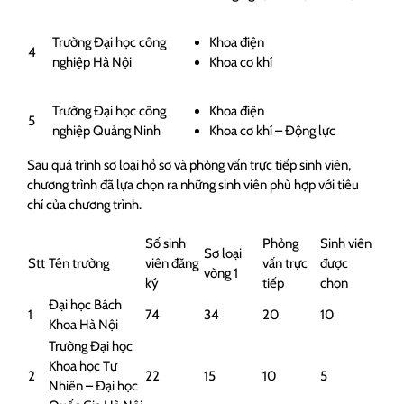
Trường Đại học công
Khoa điện
4
nghiệp Hà Nội
Khoa cơ khí
Trường Đại học công
Khoa điện
5
nghiệp Quảng Ninh
Khoa cơ khí – Động lực
Sau quá trình sơ loại hồ sơ và phỏng vấn trực tiếp sinh viên,
chương trình đã lựa chọn ra những sinh viên phù hợp với tiêu
chí của chương trình.
Số sinh
Phỏng
Sinh viên
Sơ loại
Stt
Tên trường
viên đăng
vấn trực
được
vòng 1
ký
tiếp
chọn
Đại học Bách
1
74
34
20
10
Khoa Hà Nội
Trường Đại học
Khoa học Tự
2
22
15
10
5
Nhiên – Đại học