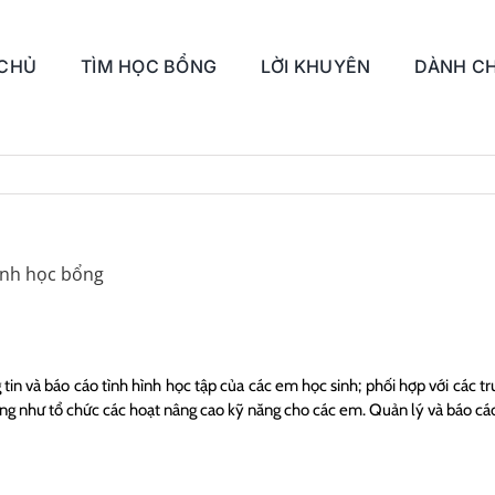
 CHỦ
TÌM HỌC BỔNG
LỜI KHUYÊN
DÀNH CH
rình học bổng
g tin và báo cáo tình hình học tập của các em học sinh; phối hợp với các
ng như tổ chức các hoạt nâng cao kỹ năng cho các em. Quản lý và báo cáo t