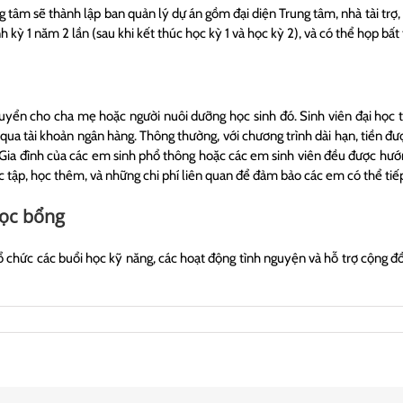
 tâm sẽ thành lập ban quản lý dự án gồm đại diện Trung tâm, nhà tài trợ, 
 kỳ 1 năm 2 lần (sau khi kết thúc học kỳ 1 và học kỳ 2), và có thể họp bất
yển cho cha mẹ hoặc người nuôi dưỡng học sinh đó. Sinh viên đại học t
qua tài khoản ngân hàng. Thông thường, với chương trình dài hạn, tiền đư
 Gia đình của các em sinh phổ thông hoặc các em sinh viên đều được hướn
ọc tập, học thêm, và những chi phí liên quan để đảm bảo các em có thể tiế
học bổng
tổ chức các buổi học kỹ năng, các hoạt động tình nguyện và hỗ trợ cộng đồ