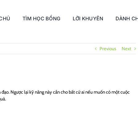
 CHỦ
TÌM HỌC BỔNG
LỜI KHUYÊN
DÀNH CH
Previous
Next
nh đạo. Ngược lại kỹ năng này cần cho bất cứ ai nếu muốn có một cuộc
quả.