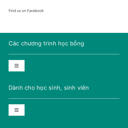
Find us on Facebook
Các chương trình học bổng
Toggle
Navigation
Học bổng năng lượng tương lai
Dành cho học sinh, sinh viên
Học bổng THPT
Toggle
Navigation
Học bổng Teillon-Ludlow
Lời khuyên