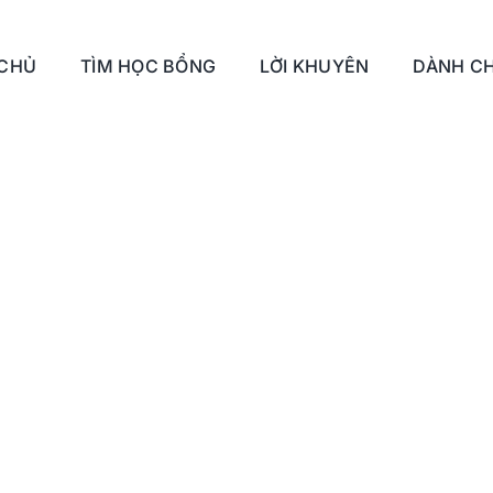
 CHỦ
TÌM HỌC BỔNG
LỜI KHUYÊN
DÀNH CH