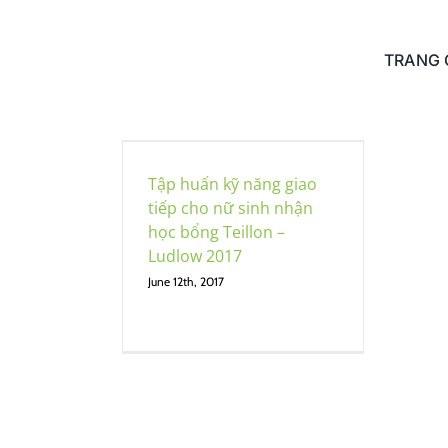
Skip
to
content
TRANG
ỹ năng giao
ữ sinh nhận
 Teillon –
Tập huấn kỹ năng giao
w 2017
tiếp cho nữ sinh nhận
động
Tin tức
học bổng Teillon –
Ludlow 2017
June 12th, 2017