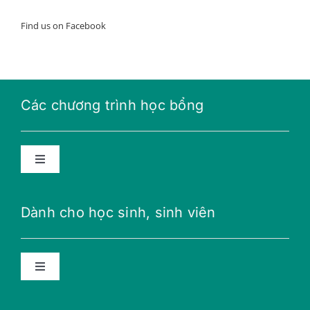
Find us on Facebook
Các chương trình học bổng
Toggle
Navigation
Học bổng năng lượng tương lai
Dành cho học sinh, sinh viên
Học bổng THPT
Toggle
Navigation
Học bổng Teillon-Ludlow
Lời khuyên