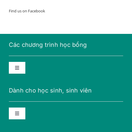
Find us on Facebook
Các chương trình học bổng
Toggle
Navigation
Học bổng năng lượng tương lai
Dành cho học sinh, sinh viên
Học bổng THPT
Toggle
Navigation
Học bổng Teillon-Ludlow
Lời khuyên