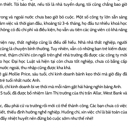
n thiết. Tôi bảo thật, nếu tôi là nhà tuyển dụng, tôi cũng chẳng bao giờ
rong và ngoài nước chưa bao giờ bỏ cuộc. Một số công ty lớn sẵn sàng
àm việc và thời gian đầu, khoảng từ 3-6 tháng, họ đầu tư nhiều khoá học
 không có đủ chi phí và điều kiện, họ vẫn ưu tiên các ứng viên có khả năng
iện nay, thất nghiệp cũng là điều dễ hiểu. Nhà nhà thất nghiệp, người
hì cũng là chuyện bình thường. Tuy nhiên, vẫn có những bạn trẻ kiếm được
mê, thậm chí khi còn ngồi trên ghế nhà trường đã được các công ty mời
o học Đại học Luật và hiện tại còn chưa tốt nghiệp, chưa có bằng cấp
nước ngoài, thu nhập cũng được kha khá.
 gái Mollie Price, sáu tuổi, chỉ kinh doanh bánh kẹo thôi mà giờ đây đã
trẻ tuổi nhất nước Anh.
ổi, chỉ kinh doanh bi ve thôi mà mỗi năm gặt hái hàng nghìn bảng Anh.
 tuổi, đã được bổ nhiệm làm Thị trưởng của thị trấn Allar, West Bank và
c, đâu phải cứ ra trường rồi mới có thể thành công. Các bạn chưa có việc
iết, thiếu định hướng nghề nghiệp. Huống chi, xin việc chỉ là bài toán của
còn đầy nhiệt huyết nên đừng bỏ cuộc sớm như thế nhé!