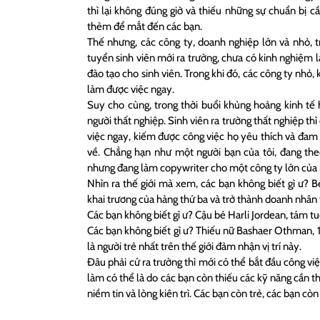
thì lại không đúng giờ và thiếu những sự chuẩn bị cầ
thèm để mắt đến các bạn.
Thế nhưng, các công ty, doanh nghiệp lớn và nhỏ, t
tuyển sinh viên mới ra trường, chưa có kinh nghiệm l
đào tạo cho sinh viên. Trong khi đó, các công ty nhỏ,
làm được việc ngay.
Suy cho cùng, trong thời buổi khủng hoảng kinh tế h
người thất nghiệp. Sinh viên ra trường thất nghiệp t
việc ngay, kiếm được công việc họ yêu thích và đam 
về. Chẳng hạn như một người bạn của tôi, đang the
nhưng đang làm copywriter cho một công ty lớn của 
Nhìn ra thế giới mà xem, các bạn không biết gì ư? Bé
khai trương của hàng thứ ba và trở thành doanh nhân 
Các bạn không biết gì ư? Cậu bé Harli Jordean, tám tu
Các bạn không biết gì ư? Thiếu nữ Bashaer Othman, 15
là người trẻ nhất trên thế giới đảm nhận vị trí này.
Đâu phải cứ ra trường thì mới có thể bắt đầu công việ
làm có thể là do các bạn còn thiếu các kỹ năng cần th
niềm tin và lòng kiên trì. Các bạn còn trẻ, các bạn 