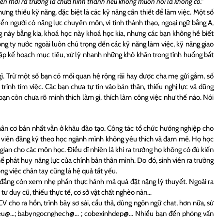
iên mới ra trường là chưa hình thành nếu không muốn nói là không có.”
hưng thiếu kỹ năng, đặc biệt là các kỹ năng cần thiết để làm việc. Một số
yển người có năng lực chuyên môn, vi tính thành thạo, ngoại ngữ bằng A,
ng này bằng kia, khoá học này khoá học kia, nhưng các bạn không hề biết
ông ty nước ngoài luôn chú trọng đến các kỹ năng làm việc, kỹ năng giao
lập kế hoạch mục tiêu, xử lý nhanh những khó khăn trong tình huống bất
gì. Trừ một số bạn có mối quan hệ rộng rãi hay được cha mẹ gửi gắm, số
trình tìm việc. Các bạn chưa tự tin vào bản thân, thiếu nghị lực và dũng
n còn chưa rõ mình thích làm gì, thích làm công việc như thế nào. Nói
n cơ bản nhất vẫn ở khâu đào tạo. Công tác tổ chức hướng nghiệp cho
inh viên đăng ký theo học ngành mình không yêu thích và đam mê. Họ học
gian cho các môn học. Điều dĩ nhiên là khi ra trường họ không có đủ kiến
ể phát huy năng lực của chính bản thân mình. Do đó, sinh viên ra trường
ng việc chân tay cũng là hệ quả tất yếu.
 đẳng còn xem nhẹ phần thực hành mà quá đặt nặng lý thuyết. Ngoài ra
 tư duy cũ, thiếu thực tế, cơ sở vật chất nghèo nàn…
CV cho ra hồn, trình bày sơ sài, cẩu thả, dùng ngôn ngữ chat, hơn nữa, sử
yeu@…; babyngocnghech@… ; cobexinhdep@… Nhiều bạn đến phỏng vấn