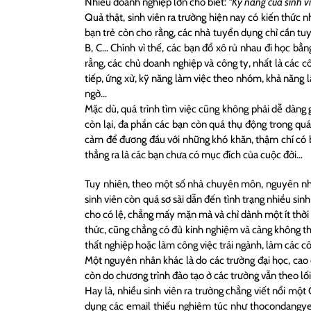
Nhiều doanh nghiệp lớn cho biết:
“Kỹ năng của sinh v
Quả thật, sinh viên ra trường hiện nay có kiến thức n
bạn trẻ còn cho rằng, các nhà tuyển dụng chỉ cần tu
B, C… Chính vì thế, các bạn đổ xô rủ nhau đi học bằ
rằng, các chủ doanh nghiệp và công ty, nhất là các c
tiếp, ứng xử, kỹ năng làm việc theo nhóm, khả năng 
ngờ…
Mặc dù, quá trình tìm việc cũng không phải dễ dàng 
còn lại, đa phần các bạn còn quá thụ động trong quá 
cảm để đương đầu với những khó khăn, thậm chí có bạ
thẳng ra là các bạn chưa có mục đích của cuộc đời…
Tuy nhiên, theo một số nhà chuyên môn, nguyên nhâ
sinh viên còn quá sơ sài dẫn đến tình trạng nhiều s
cho có lệ, chẳng mấy mặn mà và chỉ dành một ít thời 
thức, cũng chẳng có đủ kinh nghiệm và càng không th
thất nghiệp hoặc làm công việc trái ngành, làm các cô
Một nguyên nhân khác là do các trường đại học, cao
còn do chương trình đào tạo ở các trường vẫn theo lối
Hay là, nhiều sinh viên ra trường chẳng viết nổi một 
dụng các email thiếu nghiêm túc như thocondang