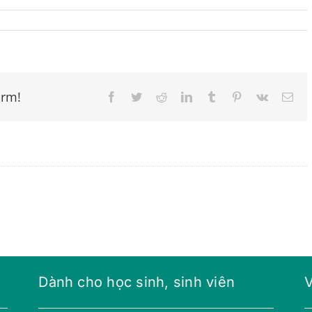
orm!
Facebook
Twitter
Reddit
LinkedIn
Tumblr
Pinterest
Vk
Ema
Dành cho học sinh, sinh viên