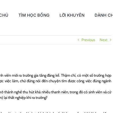
 CHỦ
TÌM HỌC BỔNG
LỜI KHUYÊN
DÀNH CH
Previous
Next
sinh viên mới ra trường gia tăng đáng kể. Thậm chí, có một số trường hợp
được việc làm, chứ đừng nói đến chuyện tìm được công việc đúng ngành
rở thành nghề thu hút khá nhiều thanh niên, trong đó có sinh viên và cử
n) lại thất nghiệp khi ra trường?