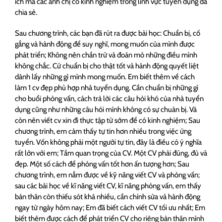
ích mà các anh chị có kinh nghiệm trong lĩnh vực tuyển dụng đã
chia sẻ.
Sau chương trình, các bạn đã rút ra được bài học: Chuẩn bị, cố
gắng và hành động để suy nghĩ, mong muốn của mình được
phát triển; Không nên chần trừ và đoán mò những điều mình
không chắc. Cứ chuẩn bị cho thật tốt và hành động quyết liệt
dành lấy những gì mình mong muốn. Em biết thêm về cách
làm 1 cv đẹp phù hợp nhà tuyển dụng. Cần chuẩn bị những gì
cho buổi phỏng vấn, cách trả lời các câu hỏi khó của nhà tuyển
dụng cũng như những câu hỏi mình không có sự chuản bị. Và
còn nên viết cv xin đi thực tập từ sớm để có kinh nghiệm; Sau
chương trình, em cảm thấy tự tin hơn nhiều trong việc ứng
tuyển. Vốn không phải một người tự tin, đây là điều có ý nghĩa
rất lớn với em; Tầm quan trọng của CV. Một CV phải đúng, đủ và
đẹp. Một số cách để phỏng vấn tốt hơn ấn tượng hơn; Sau
chương trình, em nắm được về kỹ năng viết CV và phỏng vấn;
sau các bài học về kĩ năng viết CV, kĩ năng phỏng vấn, em thấy
bản thân còn thiếu sót khá nhiều, cần chỉnh sửa và hành động
ngay từ ngày hôm nay; Em đã biết cách viết CV tối ưu nhất; Em
biết thêm được cách để phát triển CV cho riêng bản thân mình