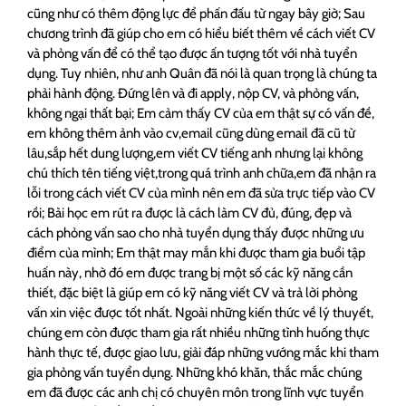
cũng như có thêm động lực để phấn đấu từ ngay bây giờ; Sau
chương trình đã giúp cho em có hiểu biết thêm về cách viết CV
và phỏng vấn để có thể tạo được ấn tượng tốt với nhà tuyển
dụng. Tuy nhiên, như anh Quân đã nói là quan trọng là chúng ta
phải hành động. Đứng lên và đi apply, nộp CV, và phỏng vấn,
không ngại thất bại; Em cảm thấy CV của em thật sự có vấn đề,
em không thêm ảnh vào cv,email cũng dùng email đã cũ từ
lâu,sắp hết dung lượng,em viết CV tiếng anh nhưng lại không
chú thích tên tiếng việt,trong quá trình anh chữa,em đã nhận ra
lỗi trong cách viết CV của mình nên em đã sửa trực tiếp vào CV
rồi; Bài học em rút ra được là cách làm CV đủ, đúng, đẹp và
cách phỏng vấn sao cho nhà tuyển dụng thấy được những ưu
điểm của mình; Em thật may mắn khi được tham gia buổi tập
huấn này, nhờ đó em được trang bị một số các kỹ năng cần
thiết, đặc biệt là giúp em có kỹ năng viết CV và trả lời phỏng
vấn xin việc được tốt nhất. Ngoài những kiến thức về lý thuyết,
chúng em còn được tham gia rất nhiều những tình huống thực
hành thực tế, được giao lưu, giải đáp những vướng mắc khi tham
gia phỏng vấn tuyển dụng. Những khó khăn, thắc mắc chúng
em đã được các anh chị có chuyên môn trong lĩnh vực tuyển