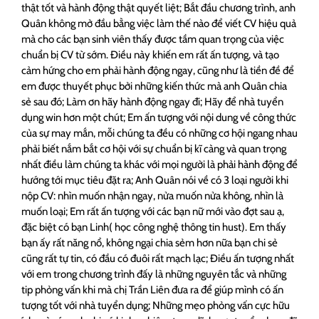
thật tốt và hành động thật quyết liệt; Bắt đầu chương trình, anh
Quân không mở đầu bằng việc làm thế nào để viết CV hiệu quả
mà cho các bạn sinh viên thấy được tầm quan trọng của việc
chuẩn bị CV từ sớm. Điều này khiến em rất ấn tượng, và tạo
cảm hứng cho em phải hành động ngay, cũng như là tiền đề để
em được thuyết phục bởi những kiến thức mà anh Quân chia
sẻ sau đó; Làm ơn hãy hành động ngay đi; Hãy để nhà tuyển
dụng win hơn một chút; Em ấn tượng với nội dung về công thức
của sự may mắn, mỗi chúng ta đều có những cơ hội ngang nhau
phải biết nắm bắt cơ hội với sự chuẩn bị kĩ càng và quan trọng
nhất điều làm chúng ta khác với mọi người là phải hành động để
hướng tới mục tiêu đặt ra; Anh Quân nói về có 3 loại người khi
nộp CV: nhìn muốn nhận ngay, nửa muốn nửa không, nhìn là
muốn loại; Em rất ấn tượng với các bạn nữ mới vào đợt sau ạ,
đặc biệt có bạn Linh( học công nghệ thông tin hust). Em thấy
bạn ấy rất năng nổ, không ngại chia sẻm hơn nữa bạn chi sẻ
cũng rất tự tin, có đầu có đuôi rất mạch lạc; Điều ấn tượng nhất
với em trong chương trình đấy là những nguyên tắc và những
tip phỏng vấn khi mà chị Trần Liên đưa ra để giúp mình có ấn
tượng tốt với nhà tuyển dụng; Những mẹo phỏng vấn cực hữu