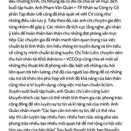
đầu chương trình, chị Nhung đã có đôi lời chia sẻ về mục đích
buổi tập huấn. Anh Phạm Văn Quân – TP Nhân sự Công ty Cổ
phần Tập đoàn UB cũng đã khái quát về viết CV cũng như
những điều cần lưu ý. Tiếp theo đó, các anh chị chuyên gia đến
từng nhóm để góp ý. Các nhóm đã tích cực lắng nghe, ghi nhận
ý kiến để hoàn thiện bản thân cho những đợt phỏng vấn trực
tiếp. Các chuyên gia đã nhấn mạnh tầm quan trọng của việc
chuẩn bị kĩ tình thần, tìm hiểu thông tin tuyển dụng và tìm hiểu
về công ty mình chuẩn bị ứng tuyển. Chị Trần Liên, chuyên viên
thu hút nhân tài Khối Admicro – VCCOrp cũng chia sẻ một số
những thủ thuật khi đi phỏng vấn đặc biệt với những câu hỏi
liên quan tới tiền lương, chế độ của người lao động để có những
câu trả lời khéo léo phù hợp với trình độ khả năng của bản thân
cũng như vị trí tuyển dụng, công việc mà bạn chuẩn bị làm.
Xuyên suốt buổi tập huấn, anh Quân, chị Liên cũng luôn
khuyến khích các bạn có thể nhiệt tình tham gia các phong trào
cộng đồng để rèn luyện sự tự tin và kĩ năng nói của mình. Anh
Quân nhấn mạnh “Các bạn cần trở nên tự tin, để có thể như
vậy thì cần luyện tập nhiều hơn, nhiều hơn nữa, xông pha vào
phong trào nhiều tạo nhiều mối quan hệ để mở rộng cơ hội việc
làm sau này của bản thân”. Sau buổi thuyết trình, bạn Nguyễn