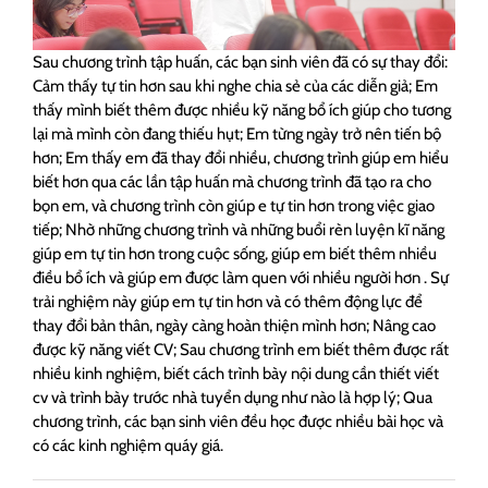
Sau chương trình tập huấn, các bạn sinh viên đã có sự thay đổi:
Cảm thấy tự tin hơn sau khi nghe chia sẻ của các diễn giả; Em
thấy mình biết thêm được nhiều kỹ năng bổ ích giúp cho tương
lại mà mình còn đang thiếu hụt; Em từng ngày trở nên tiến bộ
hơn; Em thấy em đã thay đổi nhiều, chương trình giúp em hiểu
biết hơn qua các lần tập huấn mà chương trình đã tạo ra cho
bọn em, và chương trình còn giúp e tự tin hơn trong việc giao
tiếp; Nhờ những chương trình và những buổi rèn luyện kĩ năng
giúp em tự tin hơn trong cuộc sống, giúp em biết thêm nhiều
điều bổ ích và giúp em được làm quen với nhiều người hơn . Sự
trải nghiệm này giúp em tự tin hơn và có thêm động lực để
thay đổi bản thân, ngày càng hoàn thiện mình hơn; Nâng cao
được kỹ năng viết CV; Sau chương trình em biết thêm được rất
nhiều kinh nghiệm, biết cách trình bày nội dung cần thiết viết
cv và trình bày trước nhà tuyển dụng như nào là hợp lý; Qua
chương trình, các bạn sinh viên đều học được nhiều bài học và
có các kinh nghiệm quáy giá.