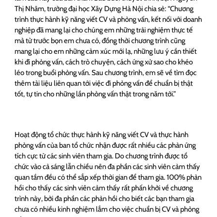
Thị Nhâm, trường đại học Xây Dựng Hà Nội chia sẻ: “Chương
trình thực hành kỹ năng viết CV và phỏng vấn, kết nối với doanh
nghiệp đã mang lại cho chúng em những trải nghiệm thực tế
mà từ trước bọn em chưa có, đồng thời chương trình cũng
mang lại cho em những cảm xúc mới lạ, những lưu ý cần thiết
khi đi phỏng vấn, cách trò chuyện, cách ứng xử sao cho khéo
léo trong buổi phỏng vấn. Sau chương trình, em sẽ về tìm đọc
thêm tài liệu liên quan tới việc đi phỏng vấn để chuẩn bị thật
tốt, tự tin cho những lần phỏng vấn thật trong năm tới.”
Hoạt động tổ chức thực hành kỹ năng viết CV và thực hành
phỏng vấn của ban tổ chức nhận được rất nhiều các phản ứng
tích cực từ các sinh viên tham gia. Do chương trình được tổ
chức vào cả sáng lẫn chiều nên đa phần các sinh viên cảm thấy
quan tầm đều có thể sắp xếp thời gian để tham gia. 100% phản
hồi cho thấy các sinh viên cảm thấy rất phấn khởi về chương
trình này, bởi đa phần các phản hồi cho biết các bạn tham gia
chưa có nhiều kinh nghiệm lắm cho việc chuẩn bị CV và phỏng