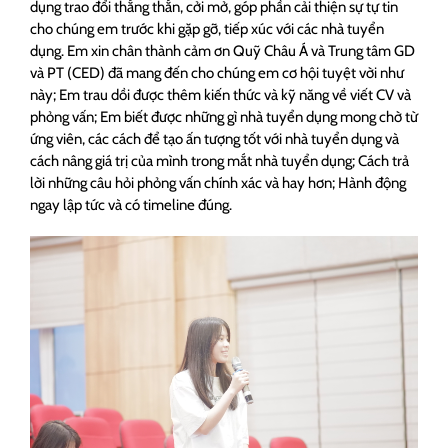
dụng trao đổi thắng thắn, cởi mở, góp phần cải thiện sự tự tin
cho chúng em trước khi gặp gỡ, tiếp xúc với các nhà tuyển
dụng. Em xin chân thành cảm ơn Quỹ Châu Á và Trung tâm GD
và PT (CED) đã mang đến cho chúng em cơ hội tuyệt vời như
này; Em trau dồi được thêm kiến thức và kỹ năng về viết CV và
phỏng vấn; Em biết được những gì nhà tuyển dụng mong chờ từ
ứng viên, các cách để tạo ấn tượng tốt với nhà tuyển dụng và
cách nâng giá trị của mình trong mắt nhà tuyển dụng; Cách trả
lời những câu hỏi phỏng vấn chính xác và hay hơn; Hành động
ngay lập tức và có timeline đúng.