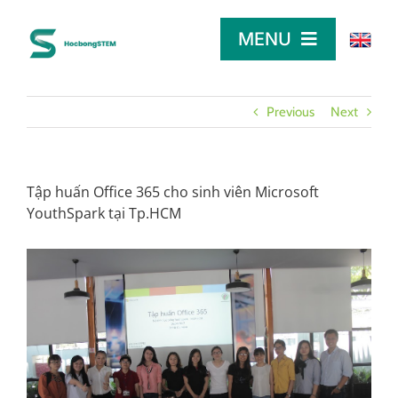
Skip
to
MENU
content
TRANG CHỦ
Previous
Next
TÌM HỌC BỔNG
Tập huấn Office 365 cho sinh viên Microsoft
YouthSpark tại Tp.HCM
LỜI KHUYÊN
DÀNH CHO NHÀ TÀI TRỢ