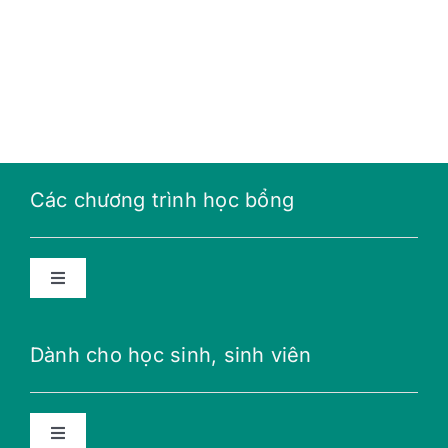
Các chương trình học bổng
Toggle
Navigation
Học bổng năng lượng tương lai
Dành cho học sinh, sinh viên
Học bổng THPT
Toggle