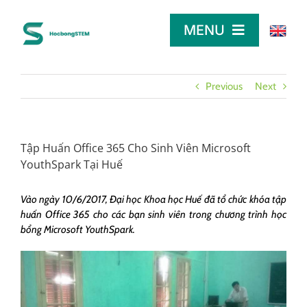
Skip
to
MENU
content
TRANG CHỦ
Previous
Next
TÌM HỌC BỔNG
Tập Huấn Office 365 Cho Sinh Viên Microsoft
YouthSpark Tại Huế
LỜI KHUYÊN
Vào ngày 10/6/2017, Đại học Khoa học Huế đã tổ chức khóa tập
huấn Office 365 cho các bạn sinh viên trong chương trình học
DÀNH CHO NHÀ TÀI TRỢ
bổng Microsoft YouthSpark.