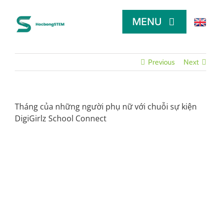
Skip
to
MENU
content
TRANG CHỦ
Previous
Next
TÌM HỌC BỔNG
Tháng của những người phụ nữ với chuỗi sự kiện
DigiGirlz School Connect
LỜI KHUYÊN
DÀNH CHO NHÀ TÀI TRỢ