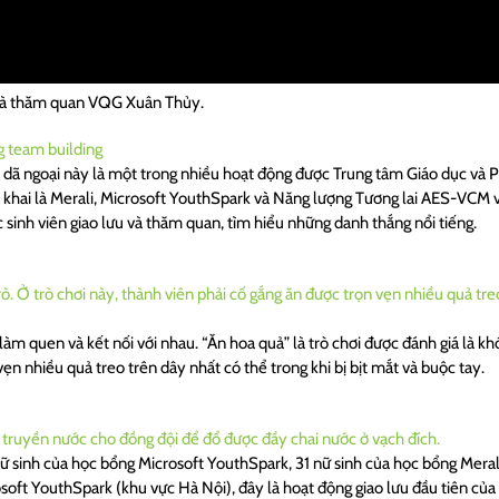
g và thăm quan VQG Xuân Thủy.
i dã ngoại này là một trong nhiều hoạt động được Trung tâm Giáo dục và P
khai là Merali, Microsoft YouthSpark và Năng lượng Tương lai AES-VCM với
 sinh viên giao lưu và thăm quan, tìm hiểu những danh thắng nổi tiếng.
làm quen và kết nối với nhau. “Ăn hoa quả” là trò chơi được đánh giá là k
vẹn nhiều quả treo trên dây nhất có thể trong khi bị bịt mắt và buộc tay.
 nữ sinh của học bổng Microsoft YouthSpark, 31 nữ sinh của học bổng Meral
ft YouthSpark (khu vực Hà Nội), đây là hoạt động giao lưu đầu tiên của 