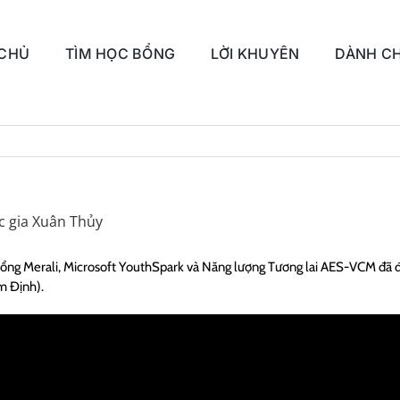
 CHỦ
TÌM HỌC BỔNG
LỜI KHUYÊN
DÀNH CH
ốc gia Xuân Thủy
 bổng Merali, Microsoft YouthSpark và Năng lượng Tương lai AES-VCM đã 
m Định).