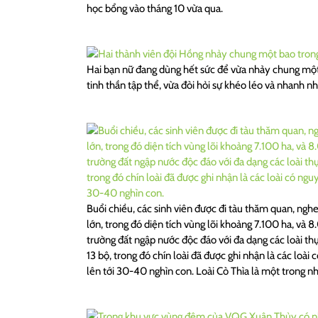
học bổng vào tháng 10 vừa qua.
Hai bạn nữ đang dùng hết sức để vừa nhảy chung một b
tinh thần tập thể, vừa đòi hỏi sự khéo léo và nhanh n
Buổi chiều, các sinh viên được đi tàu thăm quan, nghe
lớn, trong đó diện tích vùng lõi khoảng 7.100 ha, v
trường đất ngập nước độc đáo với đa dạng các loài th
13 bộ, trong đó chín loài đã được ghi nhận là các loà
lên tới 30-40 nghìn con. Loài Cò Thìa là một trong n