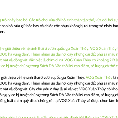
ao bố, vừa giữ bóc bay và chiếc cốc nhựa không bị rơi trong trò nhảy bao 
hẹn.
 giới thiệu về hệ sinh thái ở vườn quốc gia Xuân Thủy.
VQG Xuân Thủy
là 
à 8.000 ha vùng đệm. Thiên nhiên ưu đãi nơi đây những dải đất phù sa màu
ực vật và động vật. Cây chủ yếu ở đây là sú và vẹt. VQG Xuân Thủy có kho
i có nguy cơ bị tuyệt chủng trong Sách Đỏ. Vào thời kỳ cao điểm, số lượng 
hững loài chim quý di cư chống rét tại VQG Xuân Thủy và được chọn làm lo