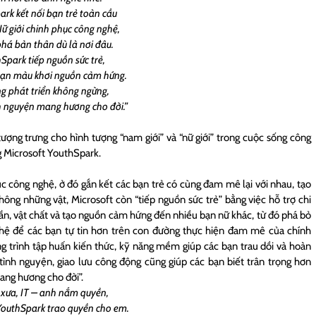
rk kết nối bạn trẻ toàn cầu
ữ giới chinh phục công nghệ,
á bản thân dù là nơi đâu.
Spark tiếp nguồn sức trẻ,
vạn màu khơi nguồn cảm hứng.
g phát triển không ngừng,
nh nguyện mang hương cho đời.”
ượng trưng cho hình tượng “nam giới” và “nữ giới” trong cuộc sống công
g Microsoft YouthSpark.
 công nghệ, ở đó gắn kết các bạn trẻ có cùng đam mê lại với nhau, tạo
ông những vật, Microsoft còn “tiếp nguồn sức trẻ” bằng việc hỗ trợ chi
hần, vật chất và tạo nguồn cảm hứng đến nhiều bạn nữ khác, từ đó phá bỏ
ghệ để các bạn tự tin hơn trên con đường thực hiện đam mê của chính
g trình tập huấn kiến thức, kỹ năng mềm giúp các bạn trau dồi và hoàn
 tình nguyện, giao lưu công động cũng giúp các bạn biết trân trọng hơn
mang hương cho đời”.
xưa, IT – anh nắm quyền,
outhSpark trao quyền cho em.