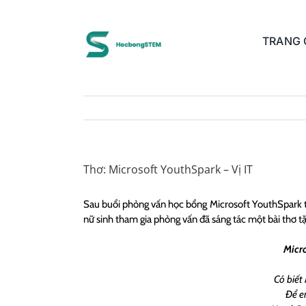
Skip
to
content
TRANG
Thơ: Microsoft YouthSpark – Vị IT
Sau buổi phỏng vấn học bổng Microsoft YouthSpark
nữ sinh tham gia phỏng vấn đã sáng tác một bài thơ t
Micro
Có biết
Để e