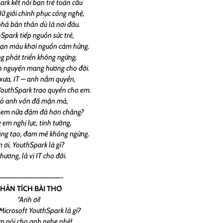
rk kết nối bạn trẻ toàn cầu
ữ giới chinh phục công nghệ,
á bản thân dù là nơi đâu.
Spark tiếp nguồn sức trẻ,
vạn màu khơi nguồn cảm hứng.
g phát triển không ngừng,
nh nguyện mang hương cho đời.
xưa, IT – anh nắm quyền,
outhSpark trao quyền cho em.
có anh vốn đã mặn mà,
 em nữa đậm đà hơn chăng?
 em nghị lực, tinh tường,
áng tạo, đam mê không ngừng.
 ơi, YouthSpark là gì?
hương, là vị IT cho đời.
———————————-
HÂN TÍCH BÀI THƠ
“Anh ơi!
 Microsoft YouthSpark là gì?
m nói cho anh nghe nhé!