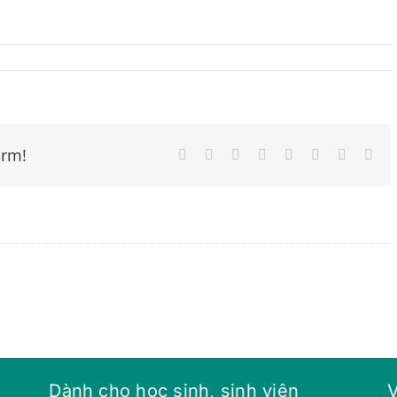
orm!
Facebook
Twitter
Reddit
LinkedIn
Tumblr
Pinterest
Vk
Ema
Dành cho học sinh, sinh viên