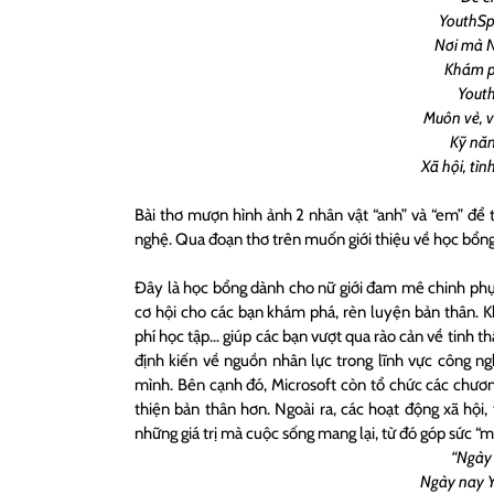
YouthSpa
Nơi mà N
Khám ph
Youth
Muôn vẻ, 
Kỹ năn
Xã hội, tì
Bài thơ mượn hình ảnh 2 nhân vật “anh” và “em” để t
nghệ. Qua đoạn thơ trên muốn giới thiệu về học bổn
Đây là học bổng dành cho nữ giới đam mê chinh phục
cơ hội cho các bạn khám phá, rèn luyện bản thân. Kh
phí học tập… giúp các bạn vượt qua rào cản về tinh t
định kiến về nguồn nhân lực trong lĩnh vực công n
mình. Bên cạnh đó, Microsoft còn tổ chức các chươn
thiện bản thân hơn. Ngoài ra, các hoạt động xã hội,
những giá trị mà cuộc sống mang lại, từ đó góp sức “
“Ngày 
Ngày nay Y