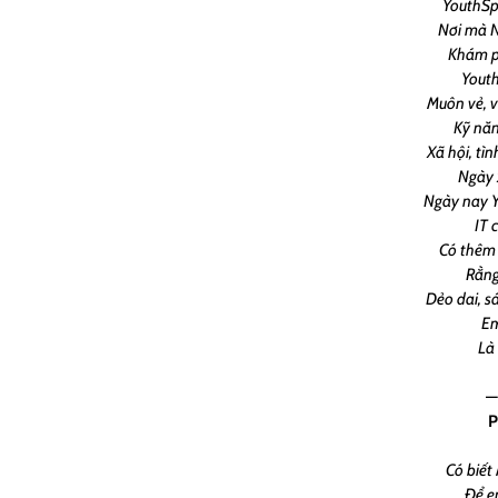
YouthSpa
Nơi mà N
Khám ph
Youth
Muôn vẻ, 
Kỹ năn
Xã hội, tì
Ngày 
Ngày nay Y
IT 
Có thêm
Rằng
Dẻo dai, s
Em
Là 
—
P
Có biết
Để e