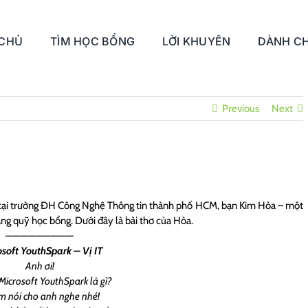
 CHỦ
TÌM HỌC BỔNG
LỜI KHUYÊN
DÀNH CH
Previous
Next
 tại trường ĐH Công Nghệ Thông tin thành phố HCM, bạn Kim Hòa – một
ặng quỹ học bổng. Dưới đây là bài thơ của Hòa.
—————————
soft YouthSpark – Vị IT
Anh ơi!
 Microsoft YouthSpark là gì?
m nói cho anh nghe nhé!