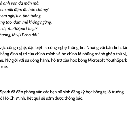
có anh vốn đã mặn mà,
 em nữa đậm đà hơn chăng?
 em nghị lực, tinh tường,
áng tạo, đam mê không ngừng.
 ơi, YouthSpark là gì?
hương, là vị IT cho đời.”
vực công nghệ, đặc biệt là công nghệ thông tin. Nhưng với bản lĩnh, tài
khẳng định vị trí của chính mình và họ chính là những mảnh ghép thú vị,
ghệ. Nữ giới với sự đồng hành, hỗ trợ của học bổng Microsoft YouthSpark
i mẻ.
Spark đã đến phỏng vấn các bạn nữ sinh đăng ký học bổng tại 8 trường
hố Hồ Chí Minh. Kết quả sẽ sớm được thông báo.