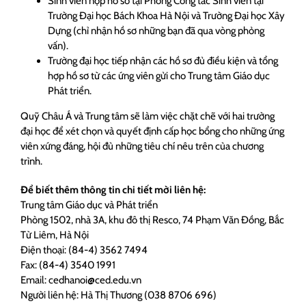
Sinh viên nộp hồ sơ tại Phòng Công tác Sinh viên tại
Trường Đại học Bách Khoa Hà Nội và Trường Đại học Xây
Dựng (chỉ nhận hồ sơ những bạn đã qua vòng phỏng
vấn).
Trường đại học tiếp nhận các hồ sơ đủ điều kiện và tổng
hợp hồ sơ từ các ứng viên gửi cho Trung tâm Giáo dục
Phát triển.
Quỹ Châu Á và Trung tâm sẽ làm việc chặt chẽ với hai trường
đại học để xét chọn và quyết định cấp học bổng cho những ứng
viên xứng đáng, hội đủ những tiêu chí nêu trên của chương
trình.
Để biết thêm thông tin chi tiết mời liên hệ:
Trung tâm Giáo dục và Phát triển
Phòng 1502, nhà 3A, khu đô thị Resco, 74 Phạm Văn Đồng, Bắc
Từ Liêm, Hà Nội
Điện thoại: (84-4) 3562 7494
Fax: (84-4) 3540 1991
Email: cedhanoi@ced.edu.vn
Người liên hệ: Hà Thị Thương (038 8706 696)