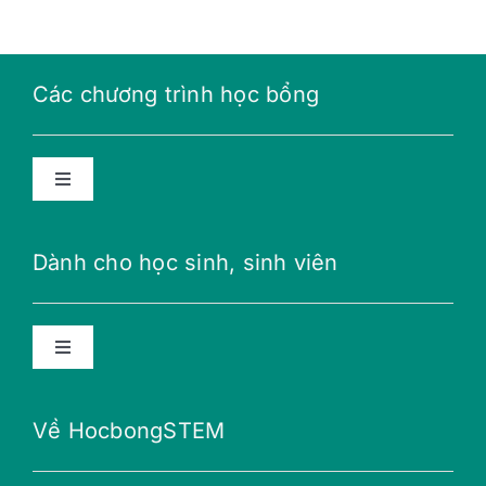
Các chương trình học bổng
Toggle
Navigation
Học bổng năng lượng tương lai
Dành cho học sinh, sinh viên
Học bổng THPT
Toggle
Navigation
Học bổng Teillon-Ludlow
Lời khuyên
Về HocbongSTEM
Học bổng Merali
Nữ giới với STEM