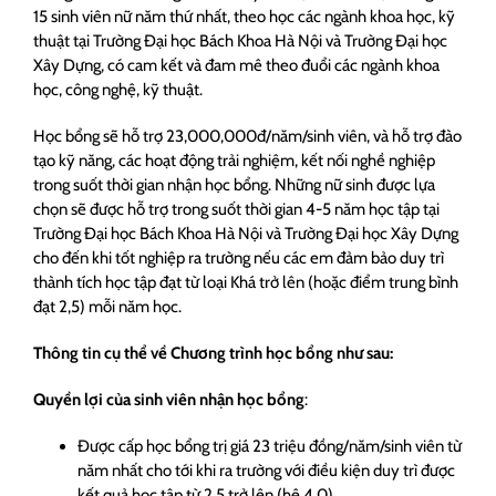
15 sinh viên nữ năm thứ nhất, theo học các ngành khoa học, kỹ
thuật tại Trường Đại học Bách Khoa Hà Nội và Trường Đại học
Xây Dựng, có cam kết và đam mê theo đuổi các ngành khoa
học, công nghệ, kỹ thuật.
Học bổng sẽ hỗ trợ 23,000,000đ/năm/sinh viên, và hỗ trợ đào
tạo kỹ năng, các hoạt động trải nghiệm, kết nối nghề nghiệp
trong suốt thời gian nhận học bổng. Những nữ sinh được lựa
chọn sẽ được hỗ trợ trong suốt thời gian 4-5 năm học tập tại
Trường Đại học Bách Khoa Hà Nội và Trường Đại học Xây Dựng
cho đến khi tốt nghiệp ra trường nếu các em đảm bảo duy trì
thành tích học tập đạt từ loại Khá trở lên (hoặc điểm trung bình
đạt 2,5) mỗi năm học.
Thông tin cụ thể về Chương trình học bổng như sau:
Quyền lợi của sinh viên nhận học bổng
:
Được cấp học bổng trị giá 23 triệu đồng/năm/sinh viên từ
năm nhất cho tới khi ra trường với điều kiện duy trì được
kết quả học tập từ 2,5 trở lên (hệ 4,0).