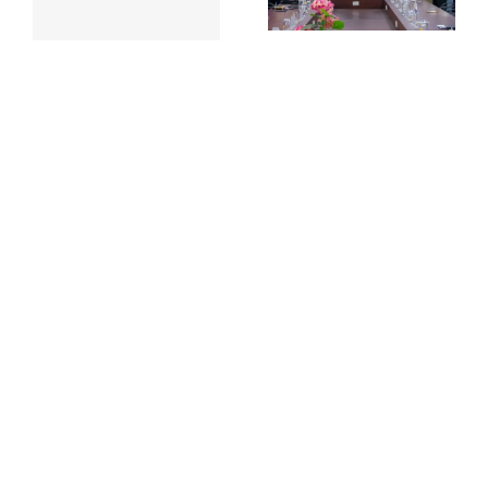
Năng lượng
điện AES Mông
tương lai năm
Dương
2024