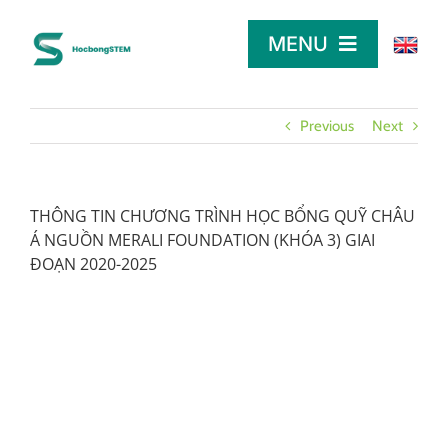
Skip
to
MENU
content
TRANG CHỦ
Previous
Next
TÌM HỌC BỔNG
THÔNG TIN CHƯƠNG TRÌNH HỌC BỔNG QUỸ CHÂU
Á NGUỒN MERALI FOUNDATION (KHÓA 3) GIAI
LỜI KHUYÊN
ĐOẠN 2020-2025
DÀNH CHO NHÀ TÀI TRỢ