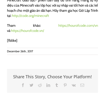
Minecraft Giáo dục- phiên bản đầy đủ tính năng mang sự kỳ
diệu của Minecraft vào lớp học với sự nhập vai tốt hơn và các kế
hoạch cho một giáo án dài hạn. Hãy tham gia học Giờ Lập Trình
tại:
http://code.org/minecraft
Tham khảo:
https://hourofcode.com/vn
và
https://hourofcode.vn/
[fblike]
December 26th, 2017
Share This Story, Choose Your Platform!
Facebook
Twitter
Reddit
LinkedIn
Tumblr
Pinterest
Vk
Email