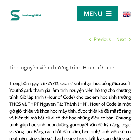
Skip
to
MENU
content
TRANG CHỦ
Previous
Next
TÌM HỌC BỔNG
Tình nguyên viên chương trình Hour of Code
LỜI KHUYÊN
Trong bốn ngày 26-29/12, các nữ sinh nhận học bổng Microsoft
YouthSpark tham gia làm tình nguyện viên hỗ trợ cho chương
trình Giờ lập trình (Hour of Code) cho các em học sinh trường
DÀNH CHO NHÀ TÀI TRỢ
THCS và THPT Nguyễn Tất Thành (HN). Hour of Code là một
giờ giới thiệu về khoa học máy tính, được thiết kế để mã rõ ràng
và hiển thị mà bất cứ ai có thể học những điều cơ bản. Chương
trình giúp học sinh nuôi dưỡng giải quyết vấn đề kỹ năng, logic
và sáng tạo. Bằng cách bắt đầu sớm, học sinh/ sinh viên sẽ có
một nền tảng cho sự thành công trong bất kỳ con đường sự