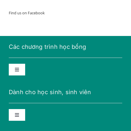
Find us on Facebook
Các chương trình học bổng
Toggle
Navigation
Học bổng năng lượng tương lai
Dành cho học sinh, sinh viên
Học bổng THPT
Toggle
Navigation
Học bổng Teillon-Ludlow
Lời khuyên