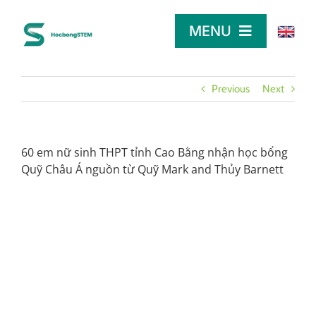
Skip
to
MENU
content
TRANG CHỦ
Previous
Next
TÌM HỌC BỔNG
60 em nữ sinh THPT tỉnh Cao Bằng nhận học bổng
Quỹ Châu Á nguồn từ Quỹ Mark and Thủy Barnett
LỜI KHUYÊN
DÀNH CHO NHÀ TÀI TRỢ