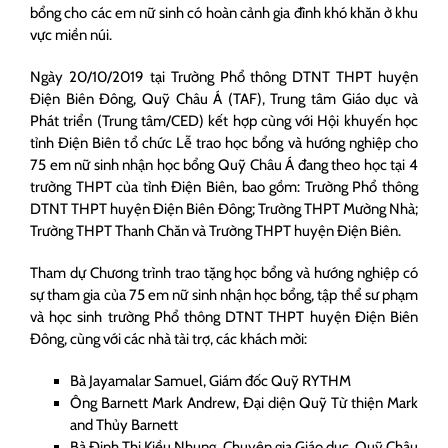
bổng cho các em nữ sinh có hoàn cảnh gia đình khó khăn ở khu
vực miền núi.
Ngày 20/10/2019 tại Trường Phổ thông DTNT THPT huyện
Điện Biên Đông, Quỹ Châu Á (TAF), Trung tâm Giáo dục và
Phát triển (Trung tâm/CED) kết hợp cùng với Hội khuyến học
tỉnh Điện Biên tổ chức Lễ trao học bổng và hướng nghiệp cho
75 em nữ sinh nhận học bổng Quỹ Châu Á đang theo học tại 4
trường THPT của tỉnh Điện Biên, bao gồm: Trường Phổ thông
DTNT THPT huyện Điện Biên Đông; Trường THPT Mường Nhà;
Trường THPT Thanh Chăn và Trường THPT huyện Điện Biên.
Tham dự Chương trình trao tặng học bổng và hướng nghiệp có
sự tham gia của 75 em nữ sinh nhận học bổng, tập thể sư phạm
và học sinh trường Phổ thông DTNT THPT huyện Điện Biên
Đông, cùng với các nhà tài trợ, các khách mời:
Bà Jayamalar Samuel, Giám đốc Quỹ RYTHM
Ông Barnett Mark Andrew, Đại diện Quỹ Từ thiện Mark
and Thủy Barnett
Bà Đinh Thị Kiều Nhung, Chuyên gia Giáo dục, Quỹ Châu