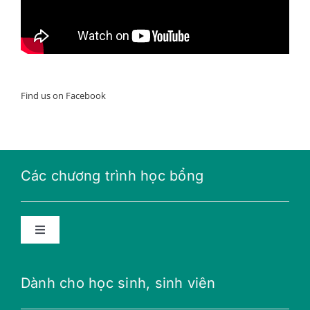
Find us on Facebook
Các chương trình học bổng
Toggle
Navigation
Học bổng năng lượng tương lai
Dành cho học sinh, sinh viên