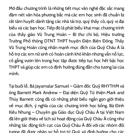
Mở đầu chương trình là những tiết mục văn nghệ đặc sắc mang
đậm nét văn hóa phương bắc mà các em học sinh đã chuẩn bị
rất tâm huyết dành tặng các nhà tài trợ, quý thầy cô, quý vị đại
biểu và các bạn học. Tiếp đó là phát biểu khai mạc chương trình
của thầy giáo Vũ Trung Hoàn – Bí thư chi bộ, Hiệu trưởng
Trường Phổ thông DTNT THPT huyện Điện Biên Đông. Thầy
Vũ Trung Hoàn cũng nhấn mạnh mục đích của Quỹ Châu Á là
hỗ trợ các em nữ sinh có hoàn cảnh khó khăn nhưng vẫn nỗ lực,
cố gắng vươn lên trong học tập được tiếp tục học hết bậc học
THPT và giúp các em có định hướng đúng đắn cho tương lai của
mình.
Tại buổi lễ, Bà Jayamalar Samuel – Giám đốc Quỹ RHYTHM và
ông Barnett Mark Andrew – Đại diện Quỹ Từ thiện Mark and
Thủy Barnett cũng đã có những phát biểu ngắn gọn giới thiệu
về mục đích, ý nghĩa của các chương trình học bổng. Bà Đinh
Kiều Nhung – Chuyên gia Giáo dục Quỹ Châu Á tại Việt Nam
đã lên giới thiệu về lịch sử hoạt động của Quỹ Châu Á cũng như
những tác động tích cực của Quỹ Châu Á đối với các nhóm đối
tượng đã được nhận sự hỗ trợ từ Quỹ và định hướng cho các