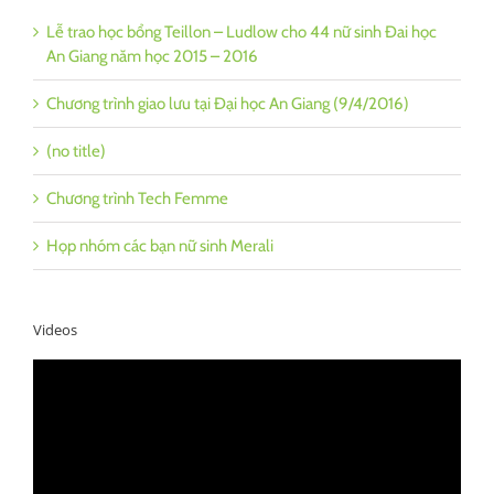
Lễ trao học bổng Teillon – Ludlow cho 44 nữ sinh Đai học
An Giang năm học 2015 – 2016
Chương trình giao lưu tại Đại học An Giang (9/4/2016)
(no title)
Chương trình Tech Femme
Họp nhóm các bạn nữ sinh Merali
Videos