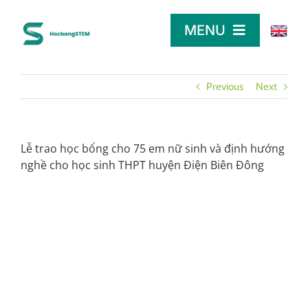
Skip
to
MENU
content
TRANG CHỦ
Previous
Next
TÌM HỌC BỔNG
Lễ trao học bổng cho 75 em nữ sinh và định hướng
nghề cho học sinh THPT huyện Điện Biên Đông
LỜI KHUYÊN
DÀNH CHO NHÀ TÀI TRỢ