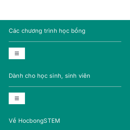
Các chương trình học bổng
Toggle
Navigation
Học bổng năng lượng tương lai
Dành cho học sinh, sinh viên
Học bổng THPT
Toggle
Navigation
Học bổng Teillon-Ludlow
Lời khuyên
Về HocbongSTEM
Học bổng Merali