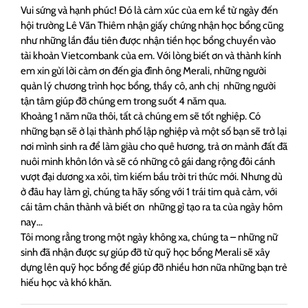
Vui sứng và hạnh phúc! Đó là cảm xúc của em kể từ ngày đến
hội trường Lê Văn Thiêm nhận giấy chứng nhận học bổng cũng
như những lần đầu tiên được nhận tiền học bổng chuyển vào
tài khoản Vietcombank của em. Với lòng biết ơn và thành kính
em xin gửi lời cảm ơn đến gia đình ông Merali, những người
quản lý chương trình học bổng, thầy cô, anh chị những người
tận tâm giúp đỡ chúng em trong suốt 4 năm qua.
Khoảng 1 năm nữa thôi, tất cả chúng em sẽ tốt nghiệp. Có
những bạn sẽ ở lại thành phố lập nghiệp và một số bạn sẽ trở lại
nơi mình sinh ra để làm giàu cho quê hương, trả ơn mảnh đất đã
nuôi minh khôn lớn và sẽ có những cô gái dang rộng đôi cánh
vượt đại dương xa xôi, tìm kiếm bầu trời tri thức mới. Nhưng dù
ở đâu hay làm gì, chúng ta hãy sống với 1 trái tim quả cảm, với
cái tâm chân thành và biết ơn những gì tạo ra ta của ngày hôm
nay…
Tôi mong rằng trong một ngày không xa, chúng ta – những nữ
sinh đã nhận được sự giúp đỡ từ quỹ học bổng Merali sẽ xây
dựng lên quỹ học bổng để giúp đỡ nhiều hơn nữa những bạn trẻ
hiếu học và khó khăn.