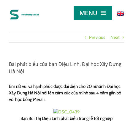
Skip
to
MENU
content
TRANG CHỦ
Previous
Next
TÌM HỌC BỔNG
Bài phát biểu của bạn Diệu Linh, Đại học Xây Dựng
Hà Nội
LỜI KHUYÊN
Em rất vui và hạnh phúc được đại diện cho 20 nữ sinh Đại học
Xây Dựng Hà Nội nói lên cảm xúc của mình sau 4 năm gắn bó
DÀNH CHO NHÀ TÀI TRỢ
với học bổng Merali.
Bạn Bùi Thị Diệu Linh phát biểu trong lễ tốt nghiệp