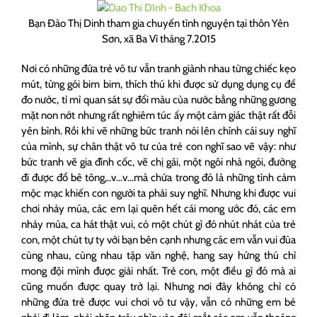
Bạn Đào Thị Dinh tham gia chuyến tình nguyện tại thôn Yên
Sơn, xã Ba Vì tháng 7.2015
Nơi có những đứa trẻ vô tư vẫn tranh giành nhau từng chiếc kẹo
mút, từng gói bim bim, thích thú khi được sử dụng dụng cụ để
đo nước, tỉ mỉ quan sát sự đổi màu của nước bằng những gương
mặt non nớt nhưng rất nghiêm túc ấy một cảm giác thật rất đỗi
yên bình. Rồi khi vẽ những bức tranh nói lên chính cái suy nghĩ
của mình, sự chân thật vô tư của trẻ con nghĩ sao vẽ vậy: như
bức tranh vẽ gia đình cốc, vẽ chị gái, một ngôi nhà ngói, đường
đi được đổ bê tông,..v…v…mà chứa trong đó là những tình cảm
mộc mạc khiến con người ta phải suy nghĩ. Nhưng khi được vui
chơi nhảy múa, các em lại quên hết cái mong ước đó, các em
nhảy múa, ca hát thật vui, có một chút gì đó nhút nhát của trẻ
con, một chút tự ty với bạn bên cạnh nhưng các em vẫn vui đùa
cùng nhau, cùng nhau tập văn nghệ, hang say hứng thú chỉ
mong đội mình được giải nhất. Trẻ con, một điều gì đó mà ai
cũng muốn được quay trở lại. Nhưng nơi đây không chỉ có
những đứa trẻ được vui chơi vô tư vậy, vẫn có những em bé