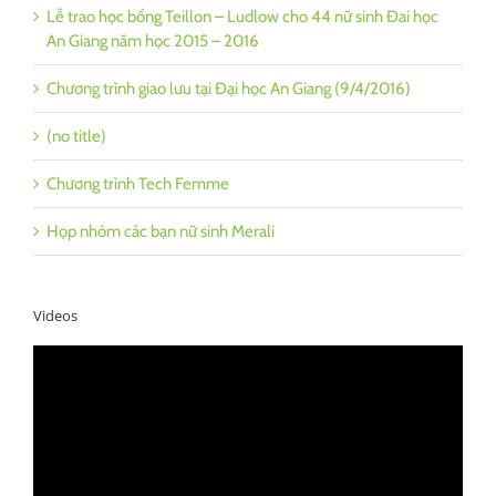
Lễ trao học bổng Teillon – Ludlow cho 44 nữ sinh Đai học
An Giang năm học 2015 – 2016
Chương trình giao lưu tại Đại học An Giang (9/4/2016)
(no title)
Chương trình Tech Femme
Họp nhóm các bạn nữ sinh Merali
Videos