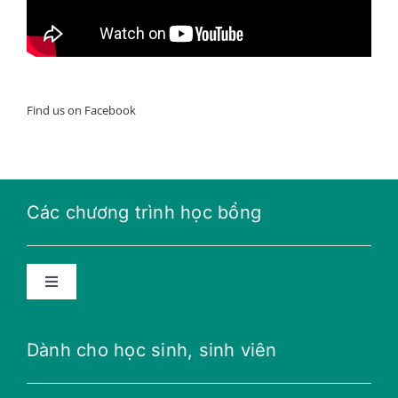
Find us on Facebook
Các chương trình học bổng
Toggle
Navigation
Học bổng năng lượng tương lai
Dành cho học sinh, sinh viên
Học bổng THPT