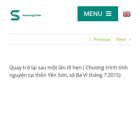
Skip
to
MENU
content
TRANG CHỦ
Previous
Next
TÌM HỌC BỔNG
Quay trở lại sau một lần lỡ hẹn ( Chương trình tình
nguyện tại thôn Yên Sơn, xã Ba Vì tháng 7.2015)
LỜI KHUYÊN
DÀNH CHO NHÀ TÀI TRỢ