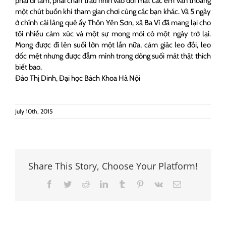
phải đi làm, phải chăn trâu nhìn vào đôi mắt các em vẫn thoáng
một chút buồn khi tham gian chơi cùng các bạn khác. Và 5 ngày
ở chính cái làng quê ấy Thôn Yên Sơn, xã Ba Vì đã mang lại cho
tôi nhiều cảm xúc và một sự mong mỏi có một ngày trở lại.
Mong được đi lên suối lớn một lần nữa, cảm giác leo đồi, leo
dốc mệt nhưng được đắm mình trong dòng suối mát thật thích
biết bao.
Đào Thị Dinh, Đại học Bách Khoa Hà Nội
July 10th, 2015
Share This Story, Choose Your Platform!
Facebook
Twitter
Reddit
LinkedIn
Tumblr
Pinterest
Vk
Email