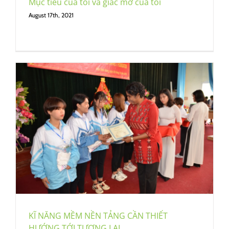
Mục tiêu của tôi và giấc mơ của tôi
August 17th, 2021
KĨ NĂNG MỀM NỀN TẢNG CẦN THIẾT
HƯỚNG TỚI TƯƠNG LAI